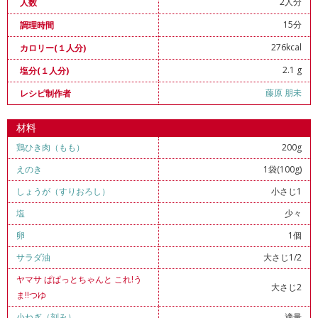
2人分
人数
15分
調理時間
276kcal
カロリー(１人分)
2.1 g
塩分(１人分)
藤原 朋未
レシピ制作者
材料
鶏ひき肉（もも）
200g
えのき
1袋(100g)
しょうが（すりおろし）
小さじ1
塩
少々
卵
1個
サラダ油
大さじ1/2
ヤマサ ぱぱっとちゃんと これ!う
大さじ2
ま!!つゆ
小ねぎ（刻み）
適量