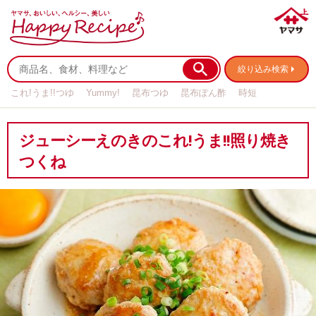
絞り込み検索
これ!うま!!つゆ
Yummy!
昆布つゆ
昆布ぽん酢
時短
リメイク
作り置き
基本の
ジューシーえのきのこれ!うま!!照り焼き
つくね