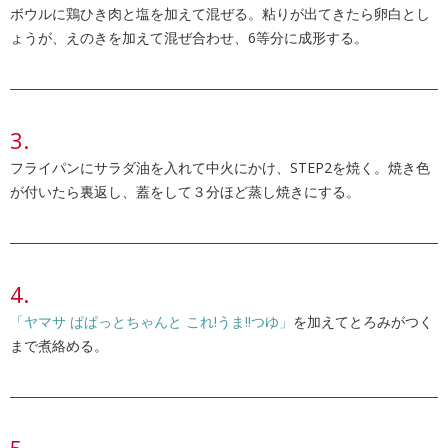
ボウルに鶏ひき肉と塩を加えて混ぜる。粘りが出てきたら卵白とし
ょうが、えのきを加えて混ぜ合わせ、6等分に成形する。
フライパンにサラダ油を入れて中火にかけ、STEP2を焼く。焼き色
が付いたら裏返し、蓋をして３分ほど蒸し焼きにする。
「ヤマサ ぱぱっとちゃんと これ!うま!!つゆ」
を加えてとろみがつく
まで煮絡める。