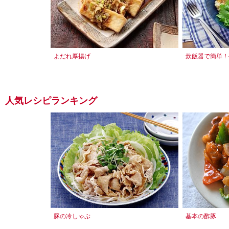
よだれ厚揚げ
炊飯器で簡単！
人気レシピランキング
豚の冷しゃぶ
基本の酢豚