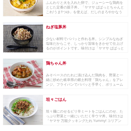
ふんわりと火を入れた卵で、ジューシーな鶏肉を
とじた定番の親子丼。「ヤマサ ぱぱっとちゃんと
これ!うま!!つゆ」を使えば、だしのまろやかなう
ま...
ねぎ塩豚丼
少ない材料でパパッと作れる丼。シンプルなねぎ
塩味だからこそ、しっかり旨味をきかせて仕上げ
るのがポイントです。味付けは「ヤマサ ぱぱっと
ちゃんと...
鶏ちゃん丼
みそベースのたれに漬け込んだ鶏肉を、野菜と一
緒に炒めた岐阜県の郷土料理「鶏ちゃん」をアレ
ンジ。フライパンでパパッと手早く、ボリューム
満点の丼の...
坦々ごはん
坦々麺にのせるピリ辛ミートをごはんにのせ、た
っぷり野菜と一緒にいただく辛ウマ丼。味付けは
「ヤマサ 万能クッキングたれ Yummy! コリアン
ホ...