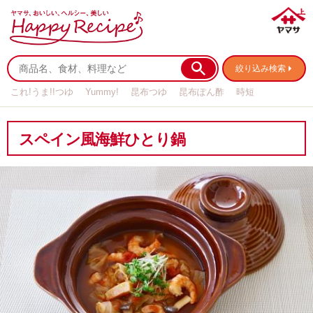
絞り込み検索
これ!うま!!つゆ
Yummy!
昆布つゆ
昆布ぽん酢
時短
リメイク
作り置き
基本の
スペイン風海鮮ひとり鍋