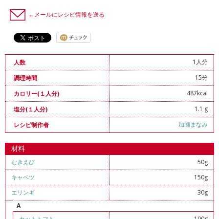
←メールにレシピ情報を送る
1人分
人数
15分
調理時間
487kcal
カロリー(１人分)
1.1 g
塩分(１人分)
加瀬まなみ
レシピ制作者
材料
むきえび
50g
キャベツ
150g
エリンギ
30g
A
カットトマト
100g