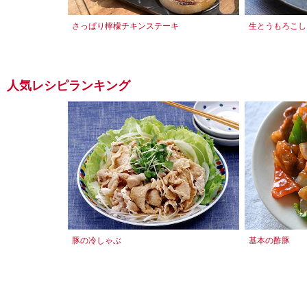
さっぱり檸檬チキンステーキ
生とうもろこし
人気レシピランキング
豚の冷しゃぶ
基本の酢豚