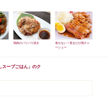
鶏肉のパリパリ焼き
巻かない！煮るだけ鶏チャ
ーシュー
しスープごはん」のク