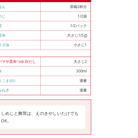
はん
茶碗2杯分
めじ
1/2袋
茸
1/2パック
昆布
大さじ1(5g)
ラダ油
小さじ1
ヤマサ昆布つゆ 白だし
大さじ2
水
300ml
りごま(白)
適量
みねぎ
適量
しめじと舞茸は、えのきやしいたけでも
OK。