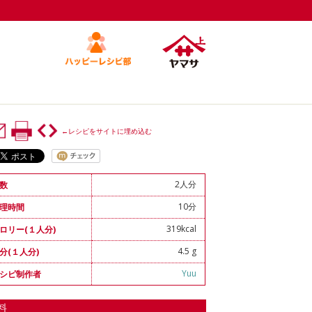
←レシピをサイトに埋め込む
2人分
数
10分
理時間
319kcal
ロリー(１人分)
4.5 g
分(１人分)
Yuu
シピ制作者
料