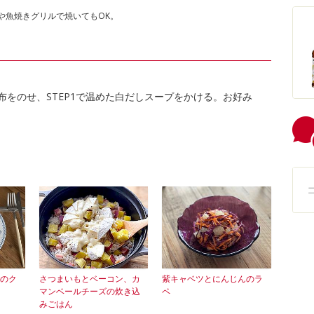
や魚焼きグリルで焼いてもOK。
昆布をのせ、STEP1で温めた白だしスープをかける。お好み
のク
さつまいもとベーコン、カ
紫キャベツとにんじんのラ
マンベールチーズの炊き込
ペ
みごはん