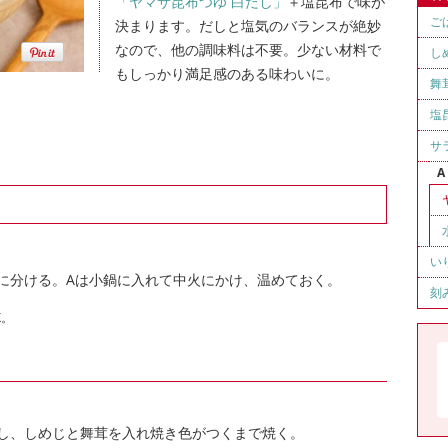
「ヤマサ昆布つゆ 白だし」
＋塩昆布で味が
ご
決まります。だしと塩気のバランスが絶妙
なので、他の調味料は不要。少ない材料で
し
もしっかり満足感のある味わいに。
舞
塩
サ
A
い
に分ける。Aは小鍋に入れて中火にかけ、温めておく。
刻
K。
し、しめじと舞茸を入れ焼き色がつくまで焼く。