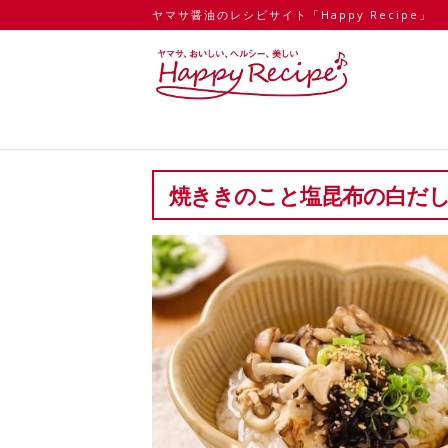
ヤマサ醤油のレシピサイト「Happy Recipe」
焼ききのこと塩昆布の白だ