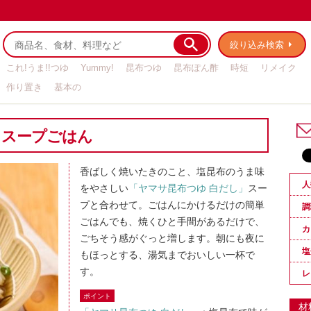
絞り込み検索
これ!うま!!つゆ
Yummy!
昆布つゆ
昆布ぽん酢
時短
リメイク
作り置き
基本の
しスープごはん
香ばしく焼いたきのこと、塩昆布のうま味
人
をやさしい
「ヤマサ昆布つゆ 白だし」
スー
プと合わせて。ごはんにかけるだけの簡単
調
ごはんでも、焼くひと手間があるだけで、
カ
ごちそう感がぐっと増します。朝にも夜に
塩
もほっとする、湯気までおいしい一杯で
す。
レ
ポイント
材