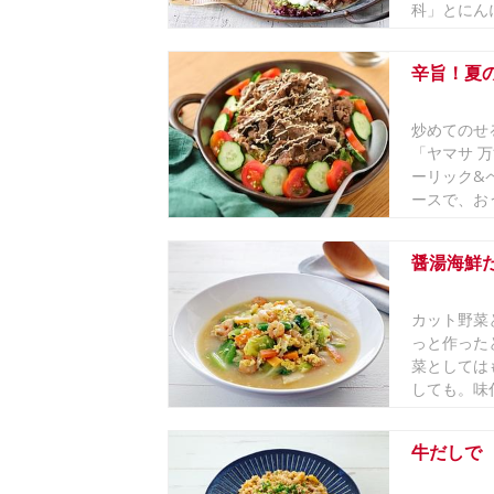
科」とにんに
辛旨！夏
炒めてのせ
「ヤマサ 万
ーリック&
ースで、おう.
醤湯海鮮
カット野菜
っと作った
菜としては
しても。味付
牛だしで