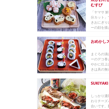
むすび
「ヤマサ 
分カット」
きおにぎり
ーの顔を描き
おめかし
まぐろの漬
ーのデコ巻
やかに仕上
きは具の無い
SUKIYA
しっかり濃厚
わりチーズ
合いです。