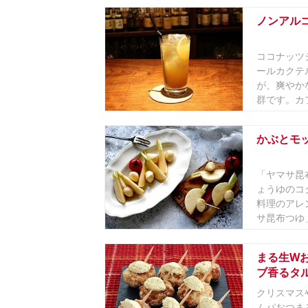
ノンアル
ココナッツ
ールカクテ
が、爽やか
群です。カフ
かぶとモ
「ヤマサ昆
ょうゆのコ
料理のアレ
サ昆布つゆ」
まる生W
ブ香るタ
クリスマス
ムパおつま