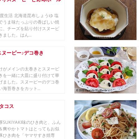
鮮度生活 北海道昆布しょうゆ 塩
でうま味たっぷりの香ばしい焼
に、チーズを貼り付けスヌーピ
ました。はん...
スヌーピー♪デコ巻き
けがメインの太巻きとスヌーピ
きを一緒に大皿に盛り付けて華
げました。スヌーピーのデコ巻
海苔巻きをカット...
KIタコス
SUKIYAKI味のひき肉と、ふん
＆爽やかトマトはとってもお似
豚ひき肉を「ヤマサすき焼専