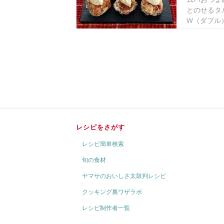
とのせるタ
W（ダブル）
レシピをさがす
レシピ簡単検索
旬の食材
ヤマサのおいしさ太鼓判レシピ
クッキング裏ワザラボ
レシピ制作者一覧