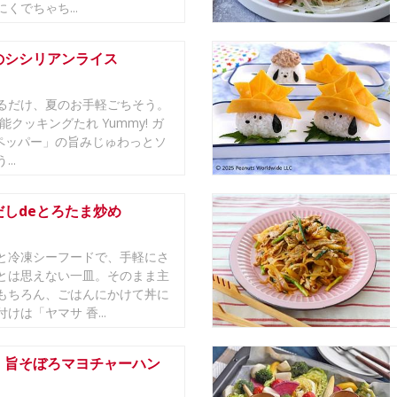
くでちゃち...
のシシリアンライス
るだけ、夏のお手軽ごちそう。
能クッキングたれ Yummy! ガ
ペッパー」の旨みじゅわっとソ
..
だしdeとろたま炒め
と冷凍シーフードで、手軽にさ
とは思えない一皿。そのまま主
もちろん、ごはんにかけて丼に
けは「ヤマサ 香...
 旨そぼろマヨチャーハン