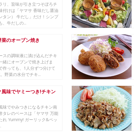
ラリ、旨味が引き立つそぼろチ
味付けは「ヤマサ 香味だし醤油
ンタン） 牛だし」だけ！シンプ
、牛だしの...
野菜のオーブン焼き
ースの調味液に漬け込んだチキ
一緒にオーブンで焼き上げま
で作っても、1人分ずつ分けて
。野菜の水分でチキ...
ク風味でヤミーつき!チキン
風味でやみつきになるチキン南
酢タレのベースは「ヤマサ 万能
れ Yummy! ガーリック&ペッ
.