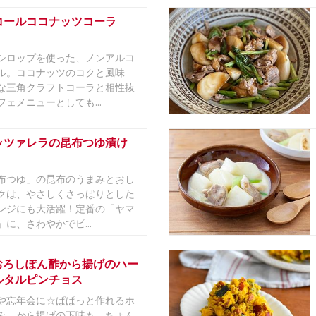
コールココナッツコーラ
シロップを使った、ノンアルコ
ル。ココナッツのコクと風味
な三角クラフトコーラと相性抜
ェメニューとしても...
ッツァレラの昆布つゆ漬け
布つゆ」の昆布のうまみとおし
クは、やさしくさっぱりとした
ンジにも大活躍！定番の「ヤマ
に、さわやかでピ...
おろしぽん酢から揚げのハー
ルタルピンチョス
や忘年会に☆ぱぱっと作れるホ
み。から揚げの下味も、ちょん