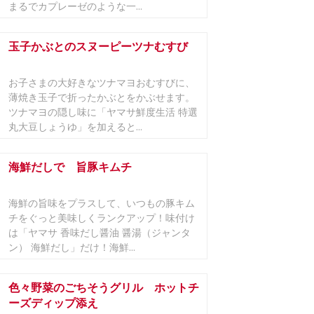
まるでカプレーゼのような一...
玉子かぶとのスヌーピーツナむすび
お子さまの大好きなツナマヨおむすびに、
薄焼き玉子で折ったかぶとをかぶせます。
ツナマヨの隠し味に「ヤマサ鮮度生活 特選
丸大豆しょうゆ」を加えると...
海鮮だしで 旨豚キムチ
海鮮の旨味をプラスして、いつもの豚キム
チをぐっと美味しくランクアップ！味付け
は「ヤマサ 香味だし醤油 醤湯（ジャンタ
ン） 海鮮だし」だけ！海鮮...
色々野菜のごちそうグリル ホットチ
ーズディップ添え