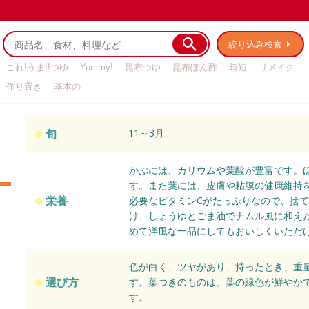
絞り込み検索
これ!うま!!つゆ
Yummy!
昆布つゆ
昆布ぽん酢
時短
リメイク
作り置き
基本の
旬
11～3月
かぶには、カリウムや葉酸が豊富です。
す。また葉には、皮膚や粘膜の健康維持
栄養
必要なビタミンCがたっぷりなので、捨
け、しょうゆとごま油でナムル風に和え
めて洋風な一品にしてもおいしくいただ
色が白く、ツヤがあり、持ったとき、重
選び方
す。葉つきのものは、葉の緑色が鮮やか
す。