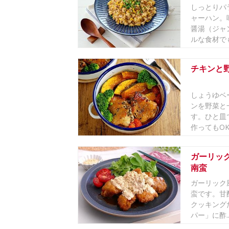
しっとりパ
ャーハン。
醤湯（ジャ
ルな食材でも
チキンと
しょうゆベ
ンを野菜と
す。ひと皿
作ってもOK
ガーリッ
南蛮
ガーリック
蛮です。甘
クッキングた
パー」に酢..