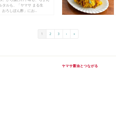
ルタルも、「ヤマサ まる生
おろしぽん酢」にお...
1
2
3
›
»
ヤマサ醤油とつながる