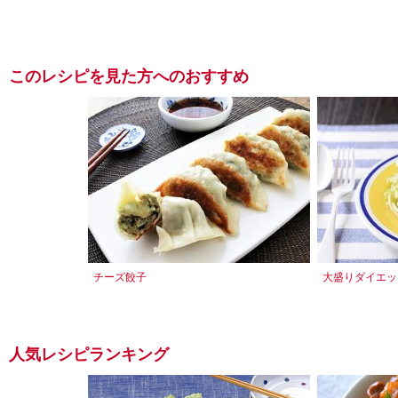
このレシピを見た方へのおすすめ
チーズ餃子
大盛りダイエッ
人気レシピランキング