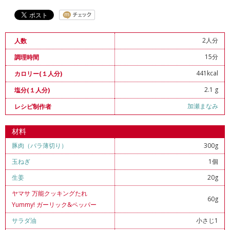
2人分
人数
15分
調理時間
441kcal
カロリー(１人分)
2.1 g
塩分(１人分)
加瀬まなみ
レシピ制作者
材料
豚肉（バラ薄切り）
300g
玉ねぎ
1個
生姜
20g
ヤマサ 万能クッキングたれ
60g
Yummy! ガーリック&ペッパー
サラダ油
小さじ1