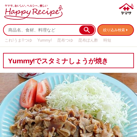
絞り込み検索
これ!うま!!つゆ
Yummy!
昆布つゆ
昆布ぽん酢
時短
リメイク
作り置き
基本の
Yummy!でスタミナしょうが焼き