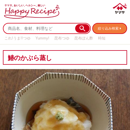
絞り込み検索
これ!うま!!つゆ
Yummy!
昆布つゆ
昆布ぽん酢
時短
リメイク
作り置き
基本の
鰆のかぶら蒸し