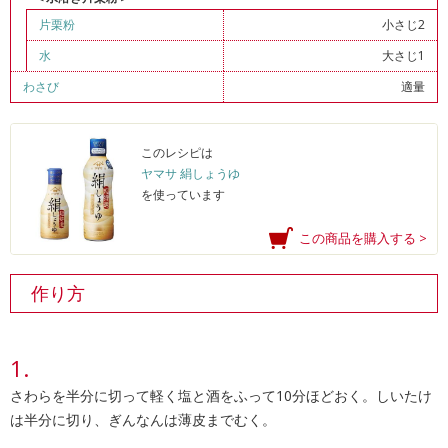
片栗粉
小さじ2
水
大さじ1
わさび
適量
このレシピは
ヤマサ 絹しょうゆ
を使っています
この商品を購入する >
作り方
さわらを半分に切って軽く塩と酒をふって10分ほどおく。しいたけ
は半分に切り、ぎんなんは薄皮までむく。