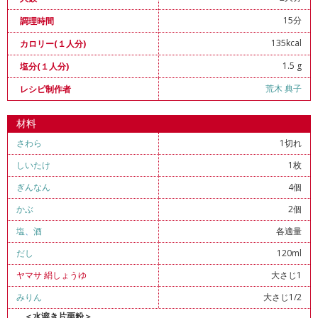
15分
調理時間
135kcal
カロリー(１人分)
1.5 g
塩分(１人分)
荒木 典子
レシピ制作者
材料
さわら
1切れ
しいたけ
1枚
ぎんなん
4個
かぶ
2個
塩
、
酒
各適量
だし
120ml
ヤマサ 絹しょうゆ
大さじ1
みりん
大さじ1/2
＜水溶き片栗粉＞