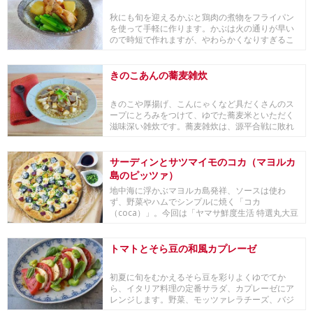
秋にも旬を迎えるかぶと鶏肉の煮物をフライパン
を使って手軽に作ります。かぶは火の通りが早い
ので時短で作れますが、やわらかくなりすぎるこ
とも多く、...
きのこあんの蕎麦雑炊
きのこや厚揚げ、こんにゃくなど具だくさんのス
ープにとろみをつけて、ゆでた蕎麦米といただく
滋味深い雑炊です。蕎麦雑炊は、源平合戦に敗れ
た平家が落...
サーディンとサツマイモのコカ（マヨルカ
島のピッツァ）
地中海に浮かぶマヨルカ島発祥、ソースは使わ
ず、野菜やハムでシンプルに焼く「コカ
（coca）」。今回は「ヤマサ鮮度生活 特選丸大豆
しょうゆ」を使...
トマトとそら豆の和風カプレーゼ
初夏に旬をむかえるそら豆を彩りよくゆでてか
ら、イタリア料理の定番サラダ、カプレーゼにア
レンジします。野菜、モッツァレラチーズ、バジ
ルのそれぞれ...