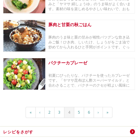
みと「ヤマサ 絹しょうゆ」のうま味がよく合いま
す。素材の味を楽しめるやさしい味わいで、おも
てなしに...
豚肉と甘栗の秋ごはん
豚肉のうま味と栗の甘みが相性バツグンな炊き込
みご飯！ひき肉、しいたけ、しょうがをごま油で
炒めてから入れるひと手間がポイントです。ぐっ
と肉の臭み...
パクチーカプレーゼ
初夏にぴったりな、パクチーを使ったカプレーゼ
です。「ヤマサ昆布ぽん酢スーパーマイルド」と
合わさることで、パクチーのクセが程よい風味に
変わります。
«
‹
2
3
4
5
6
›
»
レシピをさがす