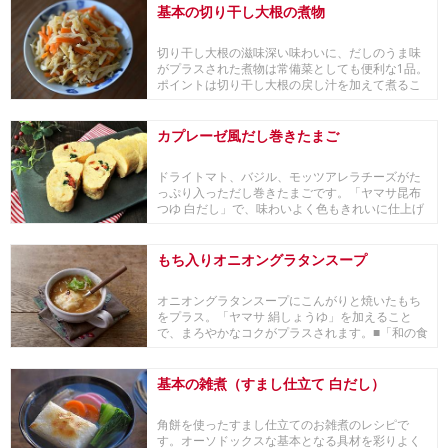
基本の切り干し大根の煮物
切り干し大根の滋味深い味わいに、だしのうま味
がプラスされた煮物は常備菜としても便利な1品。
ポイントは切り干し大根の戻し汁を加えて煮るこ
と。そう...
カプレーゼ風だし巻きたまご
ドライトマト、バジル、モッツアレラチーズがた
っぷり入っただし巻きたまごです。「ヤマサ昆布
つゆ 白だし」で、味わいよく色もきれいに仕上げ
ます。ワ...
もち入りオニオングラタンスープ
オニオングラタンスープにこんがりと焼いたもち
をプラス。「ヤマサ 絹しょうゆ」を加えること
で、まろやかなコクがプラスされます。■「和の食
材×世界...
基本の雑煮（すまし仕立て 白だし）
角餅を使ったすまし仕立てのお雑煮のレシピで
す。オーソドックスな基本となる具材を彩りよく