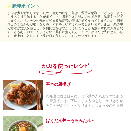
調理ポイント
かぶは煮くずれしやすいため、煮ものにする際は、温度が急激に上がらないよう
にゆっくり加熱することがポイント。煮るときに強めの火で急激に温度を上げて
しまうと、ペクチンの働きが強まる温度帯の時間が短くなってしまうため、細胞
同士のつながりが弱くなり煮くずれをしやすくなってしまいます。また、鍋の中
で煮汁が対流を起こし、材料同士がぶつかってしまうことも煮くずれの原因とな
ることもあるので、ちょうどいい具合に煮えたところで、かぶだけ先にとり出し
て、仕上げに入れ戻すと見た目も美しくおいしく仕上がります。
かぶを使ったレシピ
基本の唐揚げ
お弁当に晩ごはんに、と不動の人気おかずである
「唐揚げ」は、下味にしょうゆをしっかりきかせ
ることがポイントとなります。しょうゆのうま味
と香ばしさ...
ばくだん丼～もろみたれ～