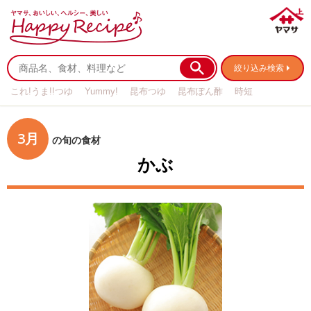
絞り込み検索
これ!うま!!つゆ
Yummy!
昆布つゆ
昆布ぽん酢
時短
リメイク
作り置き
基本の
3月
の旬の食材
かぶ