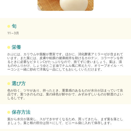
旬
11～3月
栄養
かぶには、カリウムや葉酸が豊富です。ほかに、消化酵素アミラーゼが含まれて
います。また葉には、皮膚や粘膜の健康維持を助けるカロテン、コラーゲンを作
るときに必要なビタミンCがたっぷりなので、捨てずに使いましょう。葉は、漬
ものやふりかけ、しょうゆとごま油でナムル風に和えたり、オリーブオイル・ベ
ーコンと一緒に炒めて洋風な一品にしてもおいしくいただけます。
選び方
色が白く、ツヤがあり、持ったとき、重量感のあるものが水分が詰まっていて良
品です。葉つきのものは、葉の緑色が鮮やかで、みずみずしいものが鮮度のよい
しるしです。
保存方法
葉から水分が蒸発し、スができやすくなるため、買ってきたら、まず葉を落とし
ましょう。葉と根の部分は別々にして、ビニール袋に入れて保存します。