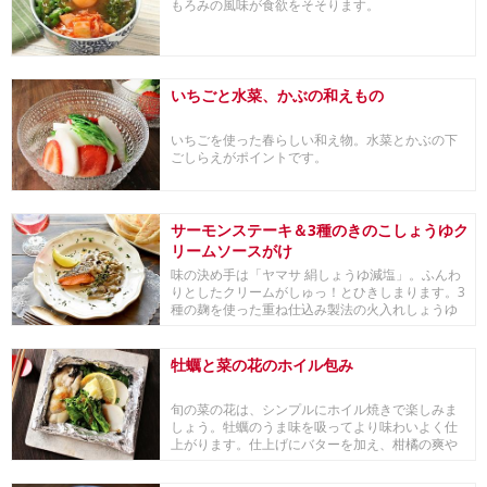
もろみの風味が食欲をそそります。
いちごと水菜、かぶの和えもの
いちごを使った春らしい和え物。水菜とかぶの下
ごしらえがポイントです。
サーモンステーキ＆3種のきのこしょうゆク
リームソースがけ
味の決め手は「ヤマサ 絹しょうゆ減塩」。ふんわ
りとしたクリームがしゅっ！とひきしまります。3
種の麹を使った重ね仕込み製法の火入れしょうゆ
と、ヤ...
牡蠣と菜の花のホイル包み
旬の菜の花は、シンプルにホイル焼きで楽しみま
しょう。牡蠣のうま味を吸ってより味わいよく仕
上がります。仕上げにバターを加え、柑橘の爽や
かさにコク...