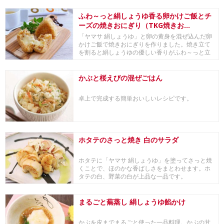
ふわ～っと絹しょうゆ香る卵かけご飯とチ
ーズの焼きおにぎり（TKG焼きお...
「ヤマサ 絹しょうゆ」と卵の黄身を混ぜ込んだ卵
かけご飯で焼きおにぎりを作りました。焼き立て
を割ると絹しょうゆの優しい香りがふわ～っと立
ちのぼり...
かぶと桜えびの混ぜごはん
卓上で完成する簡単おいしいレシピです。
ホタテのさっと焼き 白のサラダ
ホタテに「ヤマサ 絹しょうゆ」を塗ってさっと焼
くことで、ほのかな香ばしさをまとわせます。ホ
タテの白、野菜の白が上品な一品です。
まるごと蕪蒸し 絹しょうゆ餡かけ
かぶを皮までまるごと使った一品料理。かぶの甘