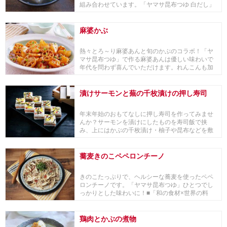
組み合わせています。「ヤマサ昆布つゆ 白だし」
のまろやか...
麻婆かぶ
熱々とろ～り麻婆あんと旬のかぶのコラボ！「ヤ
マサ昆布つゆ」で作る麻婆あんは優しい味わいで
年代を問わず喜んでいただけます。れんこんも加
えてシャキ...
漬けサーモンと蕪の千枚漬けの押し寿司
年末年始のおもてなしに押し寿司を作ってみませ
んか？サーモンを漬けにしたものを寿司飯で挟
み、上にはかぶの千枚漬け・柚子や昆布などを敷
き詰めた一品です。
蕎麦きのこペペロンチーノ
きのこたっぷりで、ヘルシーな蕎麦を使ったペペ
ロンチーノです。「ヤマサ昆布つゆ」ひとつでし
っかりとした味わいに！■「和の食材×世界の料
理」や「世...
鶏肉とかぶの煮物