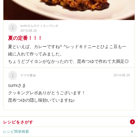
sumiさんのクッキングレポ
2014.08.26
夏の定番！！！
夏といえば、カレーですね^ ^レッドキドニーとひよこ豆も一
緒に入れて作ってみました。
ちょうどブイヨンがなかったので、昆布つゆで作れて大満足◎
ヤマサ醤油
2014.08.29
sumiさま
クッキングレポありがとうございます！
昆布つゆの隠し味効いていますね♪
レシピをさがす
レシピ簡単検索