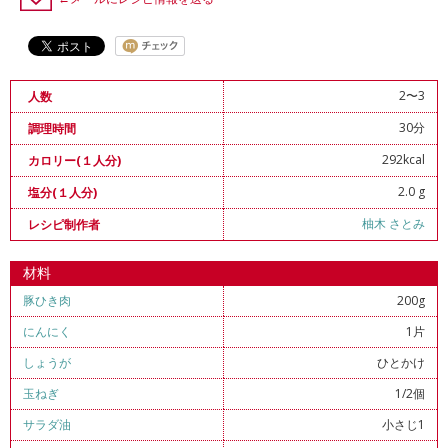
2〜3
人数
30分
調理時間
292kcal
カロリー(１人分)
2.0 g
塩分(１人分)
柚木 さとみ
レシピ制作者
材料
豚ひき肉
200g
にんにく
1片
しょうが
ひとかけ
玉ねぎ
1/2個
サラダ油
小さじ1