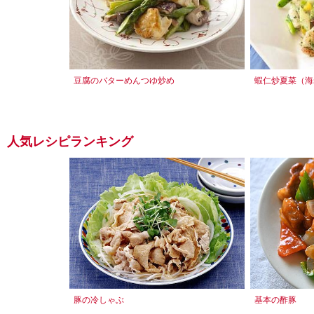
豆腐のバターめんつゆ炒め
蝦仁炒夏菜（海
人気レシピランキング
豚の冷しゃぶ
基本の酢豚