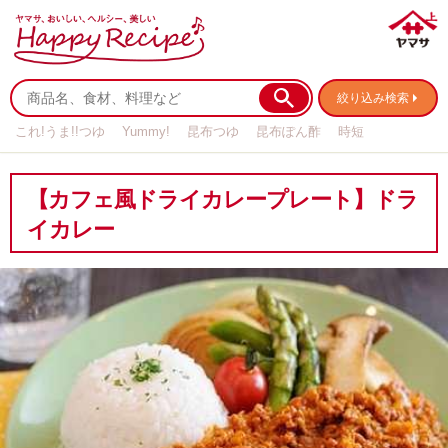
絞り込み検索
これ!うま!!つゆ
Yummy!
昆布つゆ
昆布ぽん酢
時短
リメイク
作り置き
基本の
【カフェ風ドライカレープレート】ドラ
イカレー