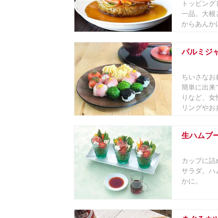
トッピング
一品。大根
からあんかけ
パルミジ
ちいさなお
簡単に出来
りなど、女
リングやお弁
生ハムブ
カップに詰
サラダ。ハ
かに。