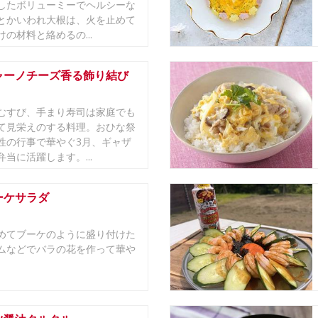
したボリューミーでヘルシーな
とかいわれ大根は、火を止めて
の材料と絡めるの...
ャーノチーズ香る飾り結び
むすび、手まり寿司は家庭でも
て見栄えのする料理。おひな祭
性の行事で華やぐ3月、ギャザ
当に活躍します。...
ーケサラダ
めてブーケのように盛り付けた
ムなどでバラの花を作って華や