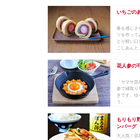
いちごの
春を感じさ
ツを作って
とり軽い口
こしあんと、
花人参の
「ヤマサ昆
参で縁取り
きです。ゆ
う。
もりもり
ンバーグ
大人気！豆