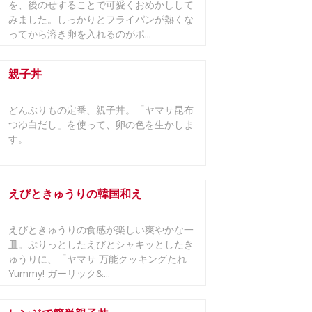
を、後のせすることで可愛くおめかしして
みました。しっかりとフライパンが熱くな
ってから溶き卵を入れるのがポ...
親子丼
どんぶりもの定番、親子丼。「ヤマサ昆布
つゆ白だし」を使って、卵の色を生かしま
す。
えびときゅうりの韓国和え
えびときゅうりの食感が楽しい爽やかな一
皿。ぷりっとしたえびとシャキッとしたき
ゅうりに、「ヤマサ 万能クッキングたれ
Yummy! ガーリック&...