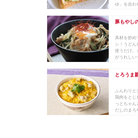
ゆ」を合わせ
豚もやし
具材を炒め
シ！うどん
使うだけ。
がうれしい一
とろうま
ふんわりと
鶏肉をとじ
っとちゃんと
だしのまろや