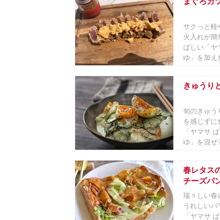
まぐろカ
サクっと軽
火入れが簡
ばしい「ヤ
ゆ」を加えた
きゅうりと
旬のきゅう
を感じずに
「ヤマサ ぱ
ゆ」を混ぜる
春レタスの
チーズパ
瑞々しい春
うれしいパ
「ヤマサ ぱ