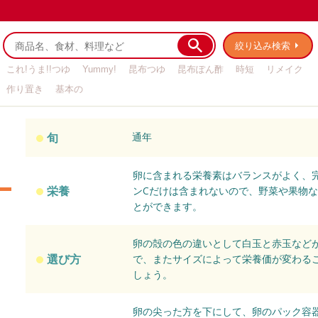
絞り込み検索
これ!うま!!つゆ
Yummy!
昆布つゆ
昆布ぽん酢
時短
リメイク
作り置き
基本の
旬
通年
卵に含まれる栄養素はバランスがよく、
栄養
ンCだけは含まれないので、野菜や果物
とができます。
卵の殻の色の違いとして白玉と赤玉など
選び方
で、またサイズによって栄養価が変わる
しょう。
卵の尖った方を下にして、卵のパック容