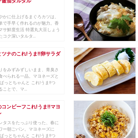
ツ醤油タルタル
やかに仕上げるまぐろカツは、
単で手早く作れるのが魅力。香
マサ鮮度生活 特選丸大豆しょう
コク深いタルタ...
ツナのこれ!うま!!卵サラダ
りをみずみずしいまま、青臭さ
食べられる一品。マヨネーズと
ぱっとちゃんと これ!うま!!つ
ことで、マ...
コンビーフこれ!うま!!マヨ
ン
レタスをたっぷり使った、春に
ワー朝ごパン。マヨネーズに
ぱっとちゃんと これ!うま!!つ