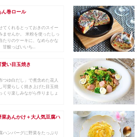
あん巻ロール
せてくれるとっておきのスイー
みませんか。 米粉を使ったしっ
当たりのケーキに、なめらかな
甘酸っぱいいち...
可愛い目玉焼き
布つゆ白だし」で煮含めた花人
し可愛らしく焼き上げた目玉焼
っくり楽しみながら作りましょ
野菜あんかけ＋大人気豆腐ハ
腐ハンバーグに野菜をたっぷり