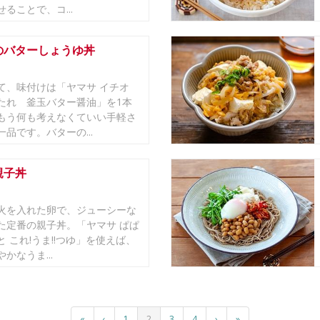
ることで、コ...
のバターしょうゆ丼
て、味付けは「ヤマサ イチオ
たれ 釜玉バター醤油」を1本
もう何も考えなくていい手軽さ
品です。バターの...
親子丼
火を入れた卵で、ジューシーな
た定番の親子丼。「ヤマサ ぱぱ
 これ!うま!!つゆ」を使えば、
かなうま...
«
‹
1
2
3
4
›
»