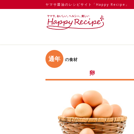
ヤマサ醤油のレシピサイト「Happy Recipe」
通年
の食材
卵