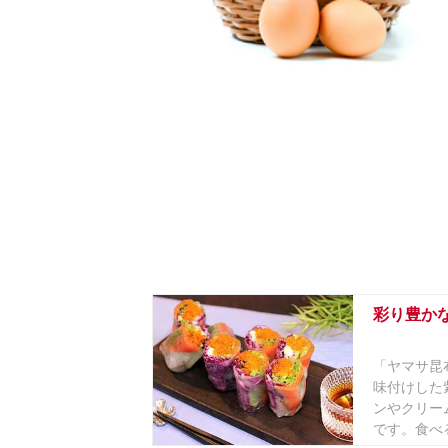
彩り豊か
「ヤマサ昆
味付けした
ンやクリー
です。食べる