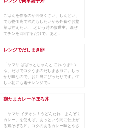
レンジで簡単親子丼
ごはんを作るのが面倒くさい、しんどい、
でも物価高で節約もしたいから外食やお惣
菜は控えたい……という時の救世主。混ぜ
てチンを2回するだけで、あと...
レンジでだしまき卵
「ヤマサ ぱぱっとちゃんと これ!うま!!つ
ゆ」だけでコクうまのだしまき卵に。しっ
かり味なので、お弁当にぴったりです。忙
しい朝にも電子レンジで...
鶏たまカレーそぼろ丼
「ヤマサ イチオシ！うどんたれ まんぞく
カレー」を使えば、あっという間に仕上が
る鶏そぼろ丼。コクのあるカレー味とやさ