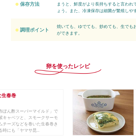
保存方法
まうと、鮮度がより長持ちすると言われ
ょう。また、冷凍保存は細菌が繁殖しや
焼いても、ゆでても、炒めても、生でも
調理ポイント
ができます。
卵を使ったレシピ
な生春巻
布ぽん酢スーパーマイルド」で
紫キャベツと、スモークサーモ
ムチーズなどを巻いた生春巻き
時にも「ヤマサ昆...