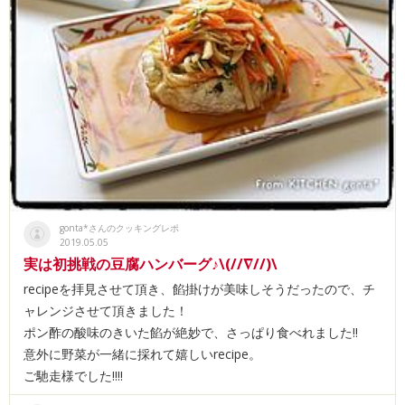
gonta*さんのクッキングレポ
2019.05.05
実は初挑戦の豆腐ハンバーグ♪\(//∇//)\
recipeを拝見させて頂き、餡掛けが美味しそうだったので、チ
ャレンジさせて頂きました！
ポン酢の酸味のきいた餡が絶妙で、さっぱり食べれました‼︎
意外に野菜が一緒に採れて嬉しいrecipe。
ご馳走様でした‼︎‼︎