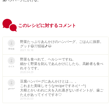
このレシピに対するコメント
野菜たっぷりあんかけのハンバーグ、ごはんに抜群。
グッド😃⤴⤴招福🎵😺
野良猫
2021.10.18
野菜も食べれて、ヘルシーですね。
細かく野菜を刻んであんかけにしたら、高齢者も食べ
ロイス
れそうです。
2020.04.29
豆腐ハンバーグにあんかけとは…。。
これまた美味しそうなrecipeですネ♪(＾ｰ^)
gonta*
大根とかいわれに火を入れ過ぎないポイントが、歯ご
たえがあってイイですネ♡
2019.05.03