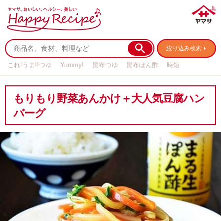
絞り込み検索
これ!うま!!つゆ
Yummy!
昆布つゆ
昆布ぽん酢
時短
リメイク
作り置き
基本の
もりもり野菜あんかけ＋大人気豆腐ハン
バーグ