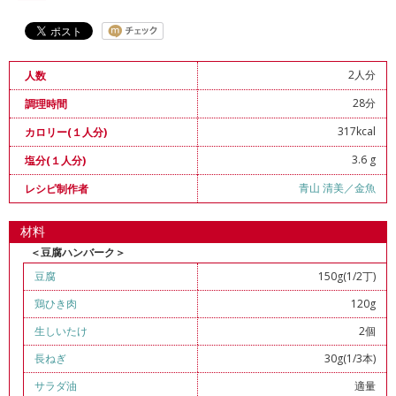
2人分
人数
28分
調理時間
317kcal
カロリー(１人分)
3.6 g
塩分(１人分)
青山 清美／金魚
レシピ制作者
材料
＜豆腐ハンバーク＞
豆腐
150g(1/2丁)
鶏ひき肉
120g
生しいたけ
2個
長ねぎ
30g(1/3本)
サラダ油
適量