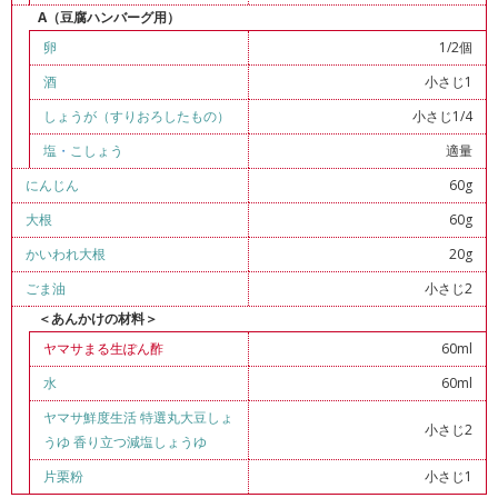
A（豆腐ハンバーグ用）
卵
1/2個
酒
小さじ1
しょうが（すりおろしたもの）
小さじ1/4
塩
・
こしょう
適量
にんじん
60g
大根
60g
かいわれ大根
20g
ごま油
小さじ2
＜あんかけの材料＞
ヤマサまる生ぽん酢
60ml
水
60ml
ヤマサ鮮度生活 特選丸大豆しょ
小さじ2
うゆ 香り立つ減塩しょうゆ
片栗粉
小さじ1