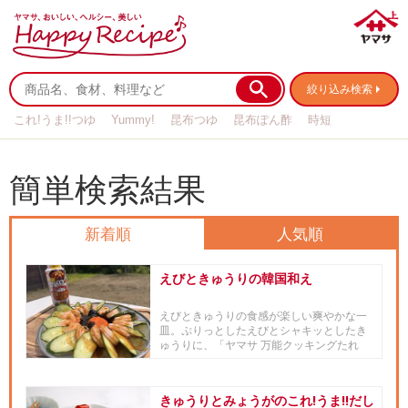
絞り込み検索
これ!うま!!つゆ
Yummy!
昆布つゆ
昆布ぽん酢
時短
リメイク
作り置き
基本の
簡単検索結果
新着順
人気順
えびときゅうりの韓国和え
えびときゅうりの食感が楽しい爽やかな一
皿。ぷりっとしたえびとシャキッとしたき
ゅうりに、「ヤマサ 万能クッキングたれ
Yummy! ガーリック&...
きゅうりとみょうがのこれ!うま!!だし