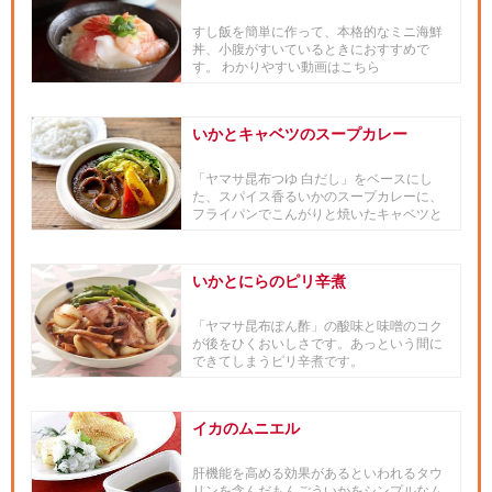
すし飯を簡単に作って、本格的なミニ海鮮
丼、小腹がすいているときにおすすめで
す。 わかりやすい動画はこちら
いかとキャベツのスープカレー
「ヤマサ昆布つゆ 白だし」をベースにし
た、スパイス香るいかのスープカレーに、
フライパンでこんがりと焼いたキャベツと
パプリカをトッピング。じっく...
いかとにらのピリ辛煮
「ヤマサ昆布ぽん酢」の酸味と味噌のコク
が後をひくおいしさです。あっという間に
できてしまうピリ辛煮です。
イカのムニエル
肝機能を高める効果があるといわれるタウ
リンを含んだもんごういかをシンプルなム