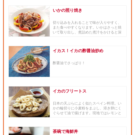
いかの照り焼き
切り込みを入れることで味が入りやすく、
また食べやすくなります。いかはさっと焼
いて取り出し、煮詰めた煮汁をかけると深
みがでておいしくいただけます。
イカス！イカの酢醤油炒め
酢醤油でさっぱり！
イカのフリートス
日本の天ぷらによく似たスペイン料理。い
かの輪切りに小麦粉をまぶし、溶き卵にく
ぐらせて油で揚げます。現地ではレモンと
塩でいただきますが、「ヤマサ...
茶碗で海鮮丼