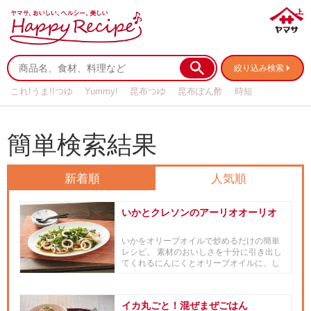
絞り込み検索
これ!うま!!つゆ
Yummy!
昆布つゆ
昆布ぽん酢
時短
リメイク
作り置き
基本の
簡単検索結果
新着順
人気順
いかとクレソンのアーリオオーリオ
いかをオリーブオイルで炒めるだけの簡単
レシピ。 素材のおいしさを十分に引き出し
てくれるにんにくとオリーブオイルに、し
ょうゆの風味がピッタリです...
イカ丸ごと！混ぜまぜごはん