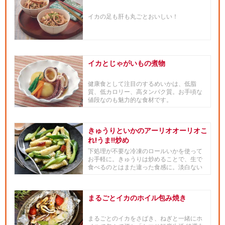
イカの足も肝も丸ごとおいしい！
イカとじゃがいもの煮物
健康食として注目のするめいかは、低脂
質、低カロリー、高タンパク質。お手頃な
値段なのも魅力的な食材です。
きゅうりといかのアーリオオーリオこ
れ!うま!!炒め
下処理が不要な冷凍のロールいかを使って
お手軽に。きゅうりは炒めることで、生で
食べるのとはまた違った食感に。淡白ない
かときゅうりの味付けには、出...
まるごとイカのホイル包み焼き
まるごとのイカをさばき、ねぎと一緒にホ