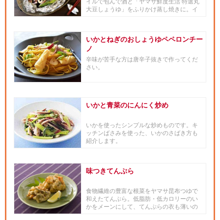
イルで包んで酒と「ヤマサ鮮度生活 特選丸
大豆しょうゆ」をふりかけ蒸し焼きに。イ
カを丸ごと楽しめる一品です。
いかとねぎのおしょうゆペペロンチー
ノ
辛味が苦手な方は唐辛子抜きで作ってくだ
さい。
いかと青菜のにんにく炒め
いかを使ったシンプルな炒めものです。キ
ッチンばさみを使った、いかのさばき方も
紹介します。
味つきてんぷら
食物繊維の豊富な根菜をヤマサ昆布つゆで
和えたてんぷら。低脂肪・低カロリーのい
かをメーンにして、てんぷらの衣も薄いの
でもたれません。