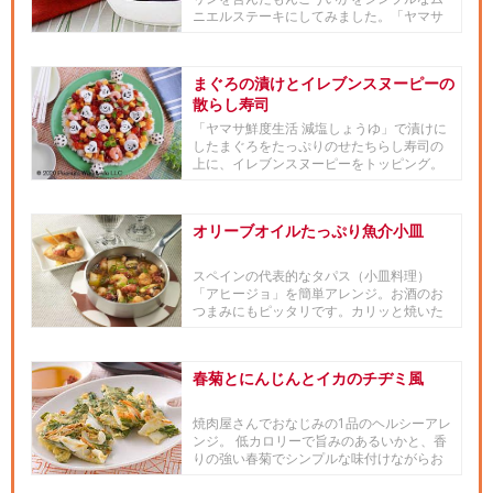
ニエルステーキにしてみました。「ヤマサ
昆布ぽん酢」でさっぱりといた...
まぐろの漬けとイレブンスヌーピーの
散らし寿司
「ヤマサ鮮度生活 減塩しょうゆ」で漬けに
したまぐろをたっぷりのせたちらし寿司の
上に、イレブンスヌーピーをトッピング。
はんぺんをハート型や丸型で...
オリーブオイルたっぷり魚介小皿
スペインの代表的なタパス（小皿料理）
「アヒージョ」を簡単アレンジ。お酒のお
つまみにもピッタリです。カリッと焼いた
バゲットを添えてどうぞ！
春菊とにんじんとイカのチヂミ風
焼肉屋さんでおなじみの1品のヘルシーアレ
ンジ。 低カロリーで旨みのあるいかと、香
りの強い春菊でシンプルな味付けながらお
いしく 焼きあがります。...