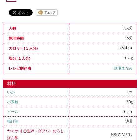
2人分
人数
15分
調理時間
260kcal
カロリー(１人分)
1.7 g
塩分(１人分)
加瀬まなみ
レシピ制作者
材料
いか
1本
小麦粉
30g
ビール
60ml
揚げ油
適量
ヤマサ まる生W（ダブル）おろし
お好きなだけ
ぽん酢