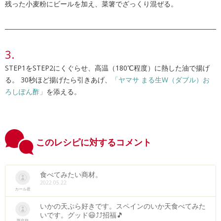
残った小麦粉にビールを加え、菜箸でざっくり混ぜる。
STEP1をSTEP2にくぐらせ、高温（180℃程度）に熱した油で揚げ
る。 30秒ほど揚げたら引きあげ、
「ヤマサ まる生W（ダブル）お
ろしぽん酢」
を添える。
このレシピに対するコメント
食べてみたい商材。
2022.05.22
カール君
いかの天ぷら好きです。スペインのいか天食べてみた
いです。グッド😃⤴⤴招福🎵
野良猫