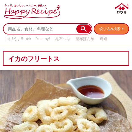
絞り込み検索
これ!うま!!つゆ
Yummy!
昆布つゆ
昆布ぽん酢
時短
リメイク
作り置き
基本の
イカのフリートス