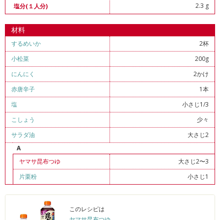
2.3 g
塩分(１人分)
材料
するめいか
2杯
小松菜
200g
にんにく
2かけ
赤唐辛子
1本
塩
小さじ1/3
こしょう
少々
サラダ油
大さじ2
A
ヤマサ昆布つゆ
大さじ2〜3
片栗粉
小さじ1
このレシピは
ヤマサ昆布つゆ