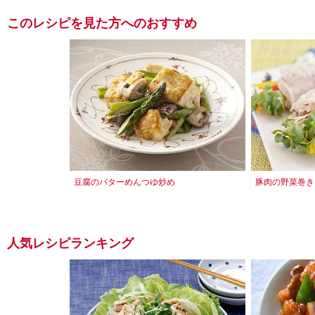
このレシピを見た方へのおすすめ
豆腐のバターめんつゆ炒め
豚肉の野菜巻き
人気レシピランキング