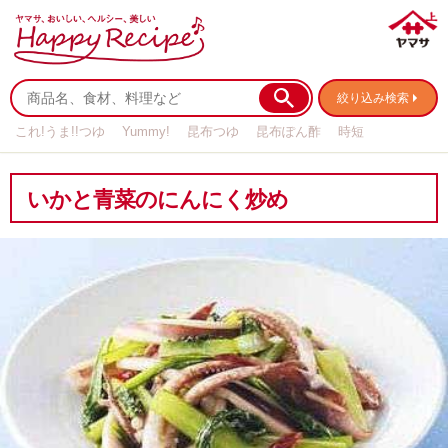
絞り込み検索
これ!うま!!つゆ
Yummy!
昆布つゆ
昆布ぽん酢
時短
リメイク
作り置き
基本の
いかと青菜のにんにく炒め