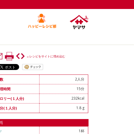
←レシピをサイトに埋め込む
2人分
数
15分
理時間
232kcal
ロリー(１人分)
1.8 g
分(１人分)
料
か
1杯