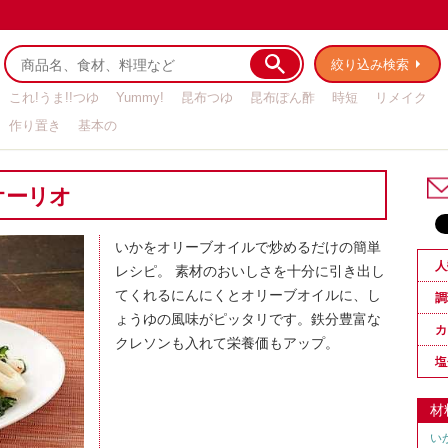
絞り込み検索
これ!うま!!つゆ
Yummy!
昆布つゆ
昆布ぽん酢
時短
リメイク
作り置き
基本の
オーリオ
いかをオリーブオイルで炒めるだけの簡単
人
レシピ。 素材のおいしさを十分に引き出し
てくれるにんにくとオリーブオイルに、し
調
ょうゆの風味がピッタリです。鉄分豊富な
カ
クレソンも入れて栄養価もアップ。
塩
材
い