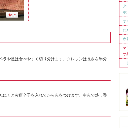
ク
草)
オ
に
赤
ヤ
サ
ペラや足は食べやすく切り分けます。クレソンは長さを半分
こ
んにくと赤唐辛子を入れてから火をつけます。中火で熱し香