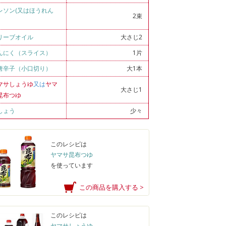
レソン(又はほうれん
2束
リーブオイル
大さじ2
んにく（スライス）
1片
唐辛子（小口切り）
大1本
マサしょうゆ
又は
ヤマ
大さじ1
昆布つゆ
しょう
少々
このレシピは
ヤマサ昆布つゆ
を使っています
この商品を購入する >
このレシピは
ヤマサしょうゆ