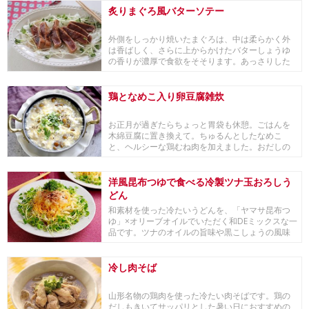
炙りまぐろ風バターソテー
外側をしっかり焼いたまぐろは、中は柔らかく外
は香ばしく、さらに上からかけたバターしょうゆ
の香りが濃厚で食欲をそそります。あっさりした
野菜と一緒...
鶏となめこ入り卵豆腐雑炊
お正月が過ぎたらちょっと胃袋も休憩。ごはんを
木綿豆腐に置き換えて。ちゅるんとしたなめこ
と、ヘルシーな鶏むね肉を加えました。おだしの
香りとやさし...
洋風昆布つゆで食べる冷製ツナ玉おろしう
どん
和素材を使った冷たいうどんを、「ヤマサ昆布つ
ゆ」×オリーブオイルでいただく和DEミックスな一
品です。ツナのオイルの旨味や黒こしょうの風味
も相成...
冷し肉そば
山形名物の鶏肉を使った冷たい肉そばです。鶏の
だしもきいてサッパリとした暑い日におすすめの