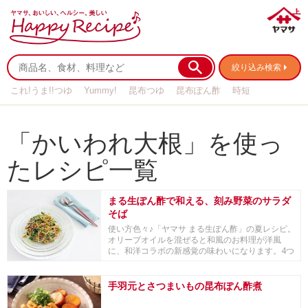
絞り込み検索
これ!うま!!つゆ
Yummy!
昆布つゆ
昆布ぽん酢
時短
リメイク
作り置き
基本の
「かいわれ大根」を使っ
たレシピ一覧
まる生ぽん酢で和える、刻み野菜のサラダ
そば
使い方色々♪「ヤマサ まる生ぽん酢」の夏レシピ。
オリーブオイルを混ぜると和風のお料理が洋風
に、和洋コラボの新感覚の味わいになります。4つ
のこだ...
手羽元とさつまいもの昆布ぽん酢煮