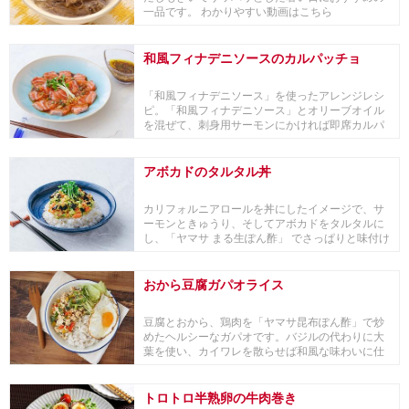
一品です。 わかりやすい動画はこちら
和風フィナデニソースのカルパッチョ
「和風フィナデニソース」を使ったアレンジレシ
ピ。「和風フィナデニソース」とオリーブオイル
を混ぜて、刺身用サーモンにかければ即席カルパ
ッチョに。...
アボカドのタルタル丼
カリフォルニアロールを丼にしたイメージで、サ
ーモンときゅうり、そしてアボカドをタルタルに
し、「ヤマサ まる生ぽん酢」 でさっぱりと味付け
し、ご...
おから豆腐ガパオライス
豆腐とおから、鶏肉を「ヤマサ昆布ぽん酢」で炒
めたヘルシーなガパオです。バジルの代わりに大
葉を使い、カイワレを散らせば和風な味わいに仕
上がります...
トロトロ半熟卵の牛肉巻き