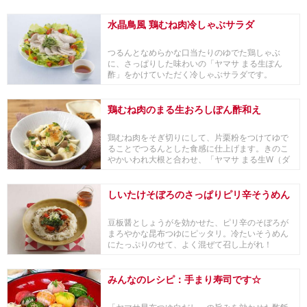
をかけ...
水晶鳥風 鶏むね肉冷しゃぶサラダ
つるんとなめらかな口当たりのゆでた鶏しゃぶ
に、さっぱりした味わいの「ヤマサ まる生ぽん
酢」をかけていただく冷しゃぶサラダです。
鶏むね肉のまる生おろしぽん酢和え
鶏むね肉をそぎ切りにして、片栗粉をつけてゆで
ることでつるんとした食感に仕上げます。きのこ
やかいわれ大根と合わせ、「ヤマサ まる生W（ダ
ブル）お...
しいたけそぼろのさっぱりピリ辛そうめん
豆板醤としょうがを効かせた、ピリ辛のそぼろが
まろやかな昆布つゆにピッタリ。冷たいそうめん
にたっぷりのせて、よく混ぜて召し上がれ！
みんなのレシピ：手まり寿司です☆