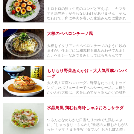
トロトロの卵＋牛肉のコンビと言えば、「ヤマサ
すき焼専科」が合わないわけがありません！そん
なわけで、卵に牛肉を巻いた家族みんなに愛され
る一品を考...
大根のペペロンチーノ風
大根をイタリアンのペペロンチーノのように炒め
ますが、仕上げには和素材を組み合わせてみまし
た。ヘルシーなおつまみとしてはもちろんです
が、仕上げに...
もりもり野菜あんかけ＋大人気豆腐ハンバ
ーグ
大人気！豆腐ハンバーグに野菜をたっぷりトッピ
ングしたボリューミーでヘルシーな一品。大根と
かいわれ大根は、火を止めてからあんかけの材料
と絡めるの...
水晶鳥風 鶏むね肉冷しゃぶおろしサラダ
つるんとなめらかな口当たりのゆでた鶏しゃぶ
に、”しゃっきり・ふんわり”食感の大根おろしが入
った「ヤマサ まる生W（ダブル）おろしぽん酢」