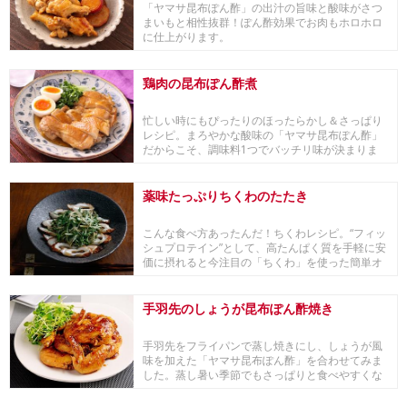
「ヤマサ昆布ぽん酢」の出汁の旨味と酸味がさつ
まいもと相性抜群！ぽん酢効果でお肉もホロホロ
に仕上がります。
鶏肉の昆布ぽん酢煮
忙しい時にもぴったりのほったらかし＆さっぱり
レシピ。まろやかな酸味の「ヤマサ昆布ぽん酢」
だからこそ、調味料1つでバッチリ味が決まりま
す。お肉が...
薬味たっぷりちくわのたたき
こんな食べ方あったんだ！ちくわレシピ。“フィッ
シュプロテイン”として、高たんぱく質を手軽に安
価に摂れると今注目の「ちくわ」を使った簡単オ
ールシ...
手羽先のしょうが昆布ぽん酢焼き
手羽先をフライパンで蒸し焼きにし、しょうが風
味を加えた「ヤマサ昆布ぽん酢」を合わせてみま
した。蒸し暑い季節でもさっぱりと食べやすくな
っています。