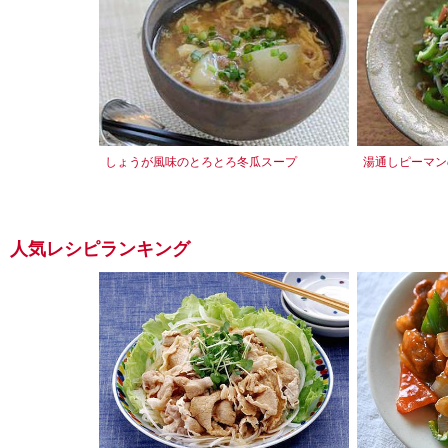
しょうが風味のとろとろ冬瓜スープ
湯通しピーマン
人気レシピランキング