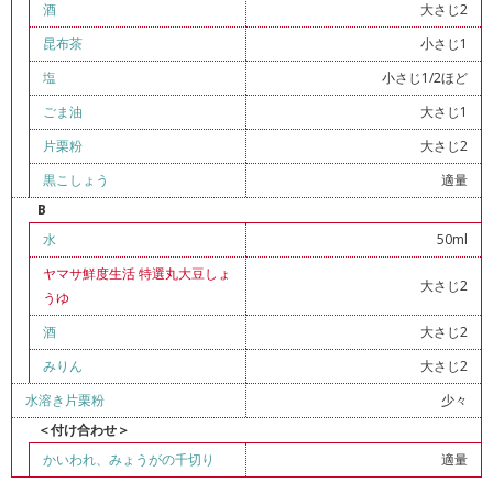
酒
大さじ2
昆布茶
小さじ1
塩
小さじ1/2ほど
ごま油
大さじ1
片栗粉
大さじ2
黒こしょう
適量
B
水
50ml
ヤマサ鮮度生活 特選丸大豆しょ
大さじ2
うゆ
酒
大さじ2
みりん
大さじ2
水溶き片栗粉
少々
＜付け合わせ＞
かいわれ
、
みょうがの千切り
適量