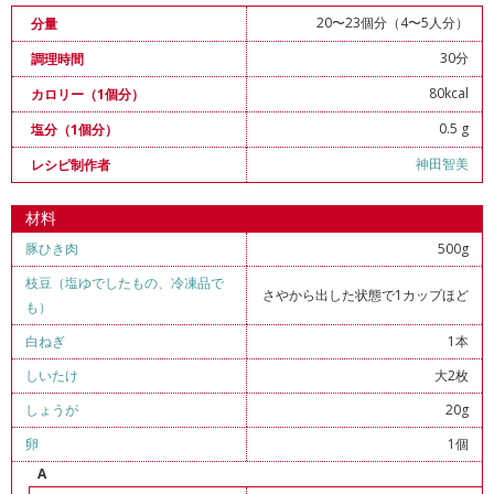
20〜23個分（4〜5人分）
分量
30分
調理時間
80kcal
カロリー（1個分）
0.5 g
塩分（1個分）
神田智美
レシピ制作者
材料
豚ひき肉
500g
枝豆（塩ゆでしたもの、冷凍品で
さやから出した状態で1カップほど
も）
白ねぎ
1本
しいたけ
大2枚
しょうが
20g
卵
1個
A