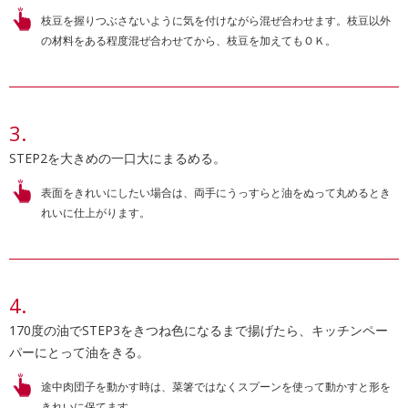
枝豆を握りつぶさないように気を付けながら混ぜ合わせます。枝豆以外
の材料をある程度混ぜ合わせてから、枝豆を加えてもＯＫ。
STEP2を大きめの一口大にまるめる。
表面をきれいにしたい場合は、両手にうっすらと油をぬって丸めるとき
れいに仕上がります。
170度の油でSTEP3をきつね色になるまで揚げたら、キッチンペー
パーにとって油をきる。
途中肉団子を動かす時は、菜箸ではなくスプーンを使って動かすと形を
きれいに保てます。