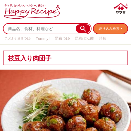
絞り込み検索
これ!うま!!つゆ
Yummy!
昆布つゆ
昆布ぽん酢
時短
リメイク
作り置き
基本の
枝豆入り肉団子