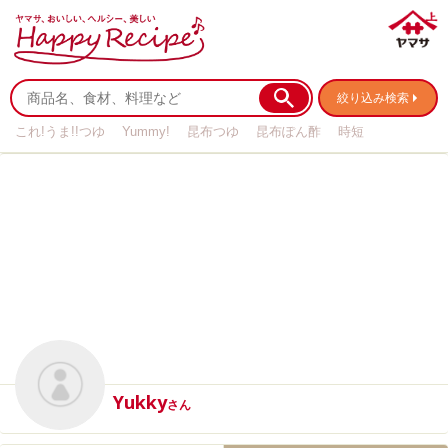
絞り込み検索
これ!うま!!つゆ
Yummy!
昆布つゆ
昆布ぽん酢
時短
リメイク
作り置き
基本の
Yukky
さん