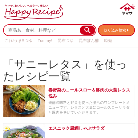
絞り込み検索
これ!うま!!つゆ
Yummy!
昆布つゆ
昆布ぽん酢
時短
リメイク
作り置き
基本の
「サニーレタス」を使っ
たレシピ一覧
春野菜のコールスロー＆豚肉の大葉レタス
包み
発酵調味料と野菜を使った腸活のワンプレートメ
ニューです。レタスと大葉にコールスローサラダ
と豚肉を巻いていただきます。
エスニック風鯛しゃぶサラダ