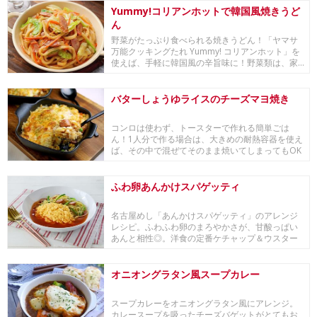
Yummy!コリアンホットで韓国風焼きうど
ん
野菜がたっぷり食べられる焼きうどん！「ヤマサ
万能クッキングたれ Yummy! コリアンホット」を
使えば、手軽に韓国風の辛旨味に！野菜類は、家...
バターしょうゆライスのチーズマヨ焼き
コンロは使わず、トースターで作れる簡単ごは
ん！1人分で作る場合は、大きめの耐熱容器を使え
ば、その中で混ぜてそのまま焼いてしまってもOK
です。疲...
ふわ卵あんかけスパゲッティ
名古屋めし「あんかけスパゲッティ」のアレンジ
レシピ。ふわふわ卵のまろやかさが、甘酸っぱい
あんと相性◎。洋食の定番ケチャップ＆ウスター
ソースの味...
オニオングラタン風スープカレー
スープカレーをオニオングラタン風にアレンジ。
カレースープを吸ったチーズバゲットがとてもお