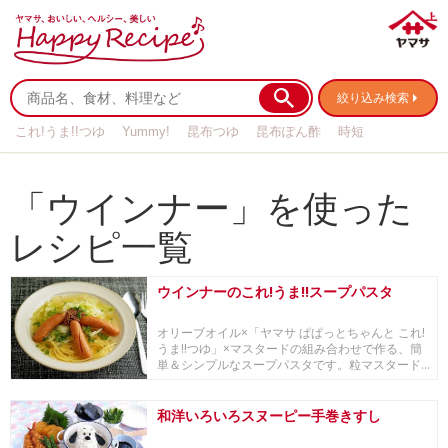
絞り込み検索
これ!うま!!つゆ
Yummy!
昆布つゆ
昆布ぽん酢
時短
リメイク
作り置き
基本の
「ウインナー」を使った
レシピ一覧
ウインナーのこれ!うま!!スープパスタ
オリーブオイル×「ヤマサ ぱぱっとちゃんと これ!
うま!!つゆ」×マスタードの組み合わせで作る、簡
単＆シンプルなスープパスタです。粒マスタード...
和洋いろいろスヌーピー手巻きすし