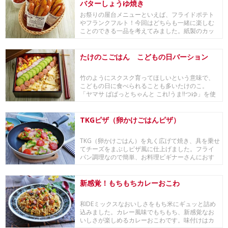
バターしょうゆ焼き
お祭りの屋台メニューといえば、フライドポテト
やフランクフルト！今回はどちらも一緒に楽しむ
ことのできる一品を考えてみました。紙製のカッ
プに入れる...
たけのこごはん こどもの日バーション
竹のようにスクスク育ってほしいという意味で、
こどもの日に食べられることも多いたけのこ。
「ヤマサ ぱぱっとちゃんと これ!うま!!つゆ」を使
えば...
TKGピザ（卵かけごはんピザ）
TKG（卵かけごはん）を丸く広げて焼き、具を乗せ
てチーズをまぶしピザ風に仕上げました。フライ
パン調理なので簡単、お料理ビギナーさんにおす
すめで...
新感覚！もちもちカレーおこわ
和DEミックスなおいしさをもち米にギュッと詰め
込みました。カレー風味でもちもち、新感覚なお
いしさが楽しめるカレーおこわです。味付けはカ