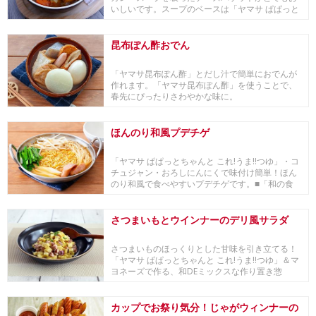
いしいです。スープのベースは「ヤマサ ぱぱっと
ちゃんと...
昆布ぽん酢おでん
「ヤマサ昆布ぽん酢」とだし汁で簡単におでんが
作れます。「ヤマサ昆布ぽん酢」を使うことで、
春先にぴったりさわやかな味に。
ほんのり和風プデチゲ
「ヤマサ ぱぱっとちゃんと これ!うま!!つゆ」・コ
チュジャン・おろしにんにくで味付け簡単！ほん
のり和風で食べやすいプデチゲです。■「和の食
材...
さつまいもとウインナーのデリ風サラダ
さつまいものほっくりとした甘味を引き立てる！
「ヤマサ ぱぱっとちゃんと これ!うま!!つゆ」＆マ
ヨネーズで作る、和DEミックスな作り置き惣
菜。...
カップでお祭り気分！じゃがウィンナーの