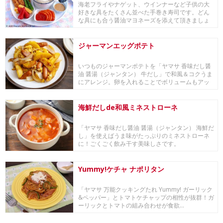
海老フライやナゲット、ウインナーなど子供の大
好きな具をたくさん並べた手巻き寿司です。どん
な具にも合う醤油マヨネーズを添えて頂きましょ
う。醤油マ...
ジャーマンエッグポテト
いつものジャーマンポテトを「ヤマサ 香味だし醤
油 醤湯（ジャンタン） 牛だし」で和風＆コクうま
にアレンジ。卵を入れることでボリュームもアッ
プし...
海鮮だしde和風ミネストローネ
「ヤマサ 香味だし醤油 醤湯（ジャンタン） 海鮮だ
し」を使えばうま味がたっぷりのミネストローネ
に！ごくごく飲み干す美味しさです。
Yummy!ケチャ ナポリタン
「ヤマサ 万能クッキングたれ Yummy! ガーリック
&ペッパー」とトマトケチャップの相性が抜群！ガ
ーリックとトマトの組み合わせが食欲...