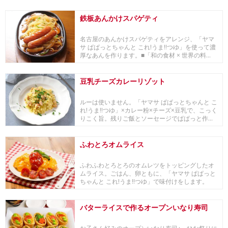
レー粉と...
鉄板あんかけスパゲティ
名古屋のあんかけスパゲティをアレンジ、「ヤマ
サ ぱぱっとちゃんと これ!うま!!つゆ」を使って濃
厚なあんを作ります。■「和の食材 × 世界の料...
豆乳チーズカレーリゾット
ルーは使いません。「ヤマサ ぱぱっとちゃんと こ
れ!うま!!つゆ」×カレー粉×チーズ×豆乳で、こっく
りこく旨。残りご飯とソーセージでぱぱっと作...
ふわとろオムライス
ふわふわとろとろのオムレツをトッピングしたオ
ムライス。ごはん、卵ともに、「ヤマサ ぱぱっと
ちゃんと これ!うま!!つゆ」で味付けをします。
わ...
バターライスで作るオープンいなり寿司