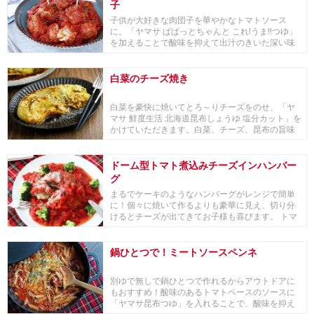
子
子供が大好きな肉団子を華やかなトマトソース
に。「ヤマサ ぱぱっとちゃんと これ!うま!!つゆ」
を加えることで酸味を抑えて出汁のきいた深い味
わい...
白菜のチーズ焼き
白菜を豪快に焼いてとろ～りチーズをのせ、「ヤ
マサ 鮮度生活 北海道昆布しょうゆ 塩分カット」を
かけていただきます。白菜、チーズ、昆布の旨味
が相...
ドーム型トマト煮込みチーズインハンバー
グ
まるでケーキのようなハンバーグがレンジで簡単
に！個々に焼いて作るよりも豪華に見え、切り分
けるとチーズが出てきてお子様も喜びます。 トマ
トソース...
鍋ひとつで！ミートソースペンネ
別ゆで無しで鍋ひとつで作れるからアウトドアに
もおすすめ！酸味のあるトマトベースのソースに
「ヤマサ昆布つゆ」を入れることで、酸味を抑え