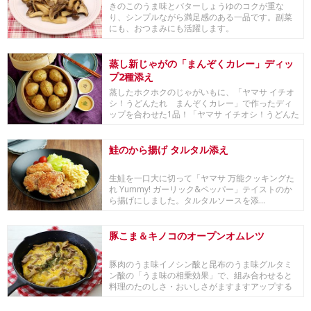
きのこのうま味とバターしょうゆのコクが重な
り、シンプルながら満足感のある一品です。副菜
にも、おつまみにも活躍します。
蒸し新じゃがの「まんぞくカレー」ディッ
プ2種添え
蒸したホクホクのじゃがいもに、「ヤマサ イチオ
シ！うどんたれ まんぞくカレー」で作ったディ
ップを合わせた1品！「ヤマサ イチオシ！うどんた
れ ...
鮭のから揚げ タルタル添え
生鮭を一口大に切って「ヤマサ 万能クッキングた
れ Yummy! ガーリック&ペッパー」テイストのか
ら揚げにしました。タルタルソースを添...
豚こま＆キノコのオープンオムレツ
豚肉のうま味イノシン酸と昆布のうま味グルタミ
ン酸の「うま味の相乗効果」で、組み合わせると
料理のたのしさ・おいしさがますますアップする
『豚ブース...