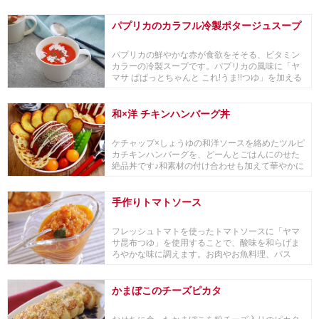
て深みがプ...
パプリカのカラフル冷製ポタージュスープ
パプリカの鮮やかな赤が食欲をそそる、ビタミン
カラーの冷製スープです。パプリカの風味に「ヤ
マサ ぱぱっとちゃんと これ!うま!!つゆ」を加える
だ...
和×洋 チキンハンバーグ丼
ケチャップ×しょうゆの和洋ソースを絡めたツルピ
カチキンハンバーグを、どーんとごはんにのせた
絶品丼です♪和素材の付け合わせも加えて華やかに
仕上げ...
手作りトマトソース
フレッシュトマトを使ったトマトソースに「ヤマ
サ昆布つゆ」を使用することで、酸味を和らげま
ろやかな味に調えます。お肉やお魚料理、パス
タ、オムレツ...
かまぼこのチーズピカタ