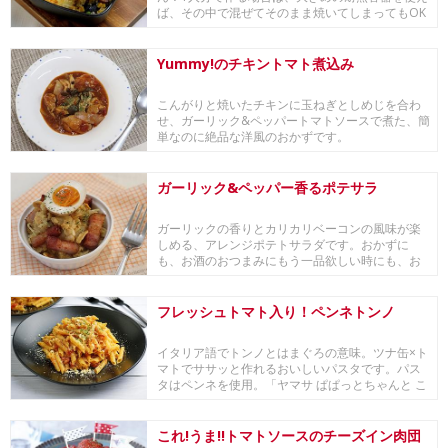
ば、その中で混ぜてそのまま焼いてしまってもOK
です。疲...
Yummy!のチキントマト煮込み
こんがりと焼いたチキンに玉ねぎとしめじを合わ
せ、ガーリック&ペッパートマトソースで煮た、簡
単なのに絶品な洋風のおかずです。
ガーリック&ペッパー香るポテサラ
ガーリックの香りとカリカリベーコンの風味が楽
しめる、アレンジポテトサラダです。おかずに
も、お酒のおつまみにもう一品欲しい時にも、お
すすめです。
フレッシュトマト入り！ペンネトンノ
イタリア語でトンノとはまぐろの意味。ツナ缶×ト
マトでササッと作れるおいしいパスタです。パス
タはペンネを使用。「ヤマサ ぱぱっとちゃんと こ
れ!...
これ!うま!!トマトソースのチーズイン肉団