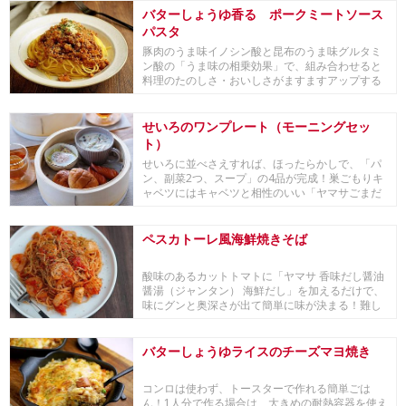
バターしょうゆ香る ポークミートソース
パスタ
豚肉のうま味イノシン酸と昆布のうま味グルタミ
ン酸の「うま味の相乗効果」で、組み合わせると
料理のたのしさ・おいしさがますますアップする
『豚ブース...
せいろのワンプレート（モーニングセッ
ト）
せいろに並べさえすれば、ほったらかしで、「パ
ン、副菜2つ、スープ」の4品が完成！巣ごもりキ
ャベツにはキャベツと相性のいい「ヤマサごまだ
れ専科」...
ペスカトーレ風海鮮焼きそば
酸味のあるカットトマトに「ヤマサ 香味だし醤油
醤湯（ジャンタン） 海鮮だし」を加えるだけで、
味にグンと奥深さが出て簡単に味が決まる！難し
そう...
バターしょうゆライスのチーズマヨ焼き
コンロは使わず、トースターで作れる簡単ごは
ん！1人分で作る場合は、大きめの耐熱容器を使え