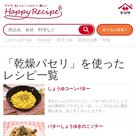
絞り込み検索
これ!うま!!つゆ
Yummy!
昆布つゆ
昆布ぽん酢
時短
リメイク
作り置き
基本の
「乾燥パセリ」を使った
レシピ一覧
しょうゆコーンバター
甘みたっぷりのコーンに、バターのコクとしょう
ゆの風味をプラスした一品。シンプルなのに満足
感のある、あと引くおいしさです。
バターしょうゆきのこソテー