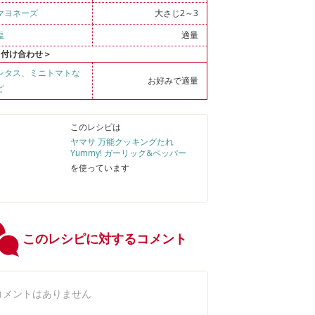
マヨネーズ
大さじ2～3
塩
適量
＜付け合わせ＞
レタス
、
ミニトマトな
お好みで適量
ど
このレシピは
ヤマサ 万能クッキングたれ
Yummy! ガーリック&ペッパー
を使っています
このレシピに対するコメント
コメントはありません