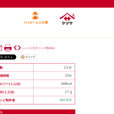
←レシピをサイトに埋め込む
2人分
数
25分
理時間
449kcal
ロリー(１人分)
2.7 g
分(１人分)
神田智美
シピ制作者
料