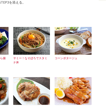
TEP3を添える。
ら揚
ヤミー！なそぼろでスタミ
コーンポタージュ
ナ丼