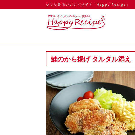
ヤマサ醤油のレシピサイト「Happy Recipe」
鮭のから揚げ タルタル添え