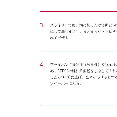
スライサーで縦、横に切ったゆで卵とB
にして混ぜます）。まとまったら玉ねぎ
れて混ぜる。
フライパンに揚げ油（分量外）を1cmほ
め、STEP2の鮭に片栗粉をまぶして入
したら180℃に上げ、全体がカリッとす
ンペーパーにとる。