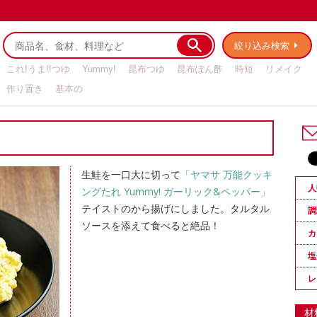
絞り込み検索
これ!うま!!つゆ
Yummy!
昆布つゆ
昆布ぽん酢
時短
リメイク
作り置き
基本の
生鮭を一口大に切って
「ヤマサ 万能クッキ
人
ングたれ Yummy! ガーリック&ペッパー」
テイストのから揚げにしました。タルタル
調
ソースを添えて食べると絶品！
カ
塩
レ
材