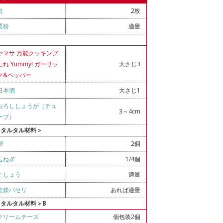
鮭
2枚
栗粉
適量
ヤマサ 万能クッキング
たれ Yummy! ガーリッ
大さじ3
ク&ペッパー
日本酒
大さじ1
おろししょうが（チュ
3～4cm
ーブ）
＜タルタル材料＞
卵
2個
玉ねぎ
1/4個
こしょう
適量
乾燥パセリ
あれば適量
＜タルタル材料＞B
クリームチーズ
個包装2個