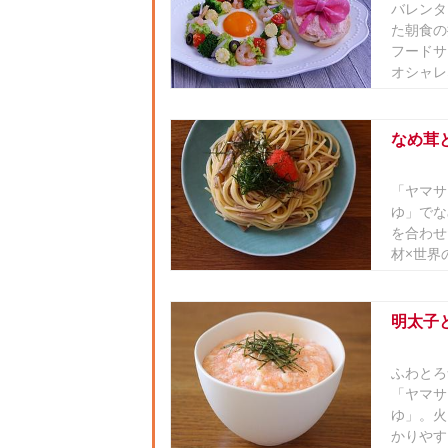
バレンタ
た朝食の
フードサ
オシャレ
なめ茸
「ヤマサ
ゆ」でな
を合わせ
材×世界の
明太子
ふわとろ
「ヤマサ
ゆ」。火
かりやす