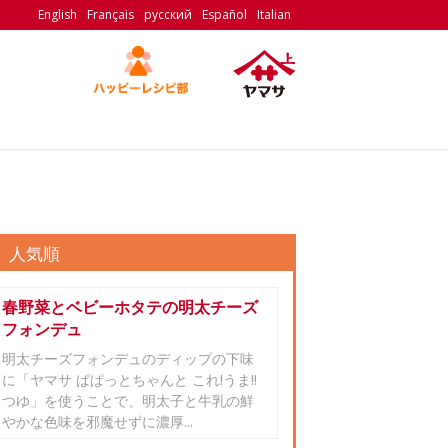
English
Français
русский
Español
Italian
人気順
春野菜とベビーホタテの明太チーズ
フォンデュ
明太チーズフォンデュのディップの下味
に「ヤマサ ぱぱっとちゃんと これ!うま!!
つゆ」を使うことで、明太子と牛乳の鮮
やかな色味を邪魔せずに濃厚...