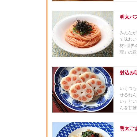
明太パ
みんなが
て味わい
材×世界
理」の意
射込み
いくつも
せるれん
い」とい
んを甘酢
明太ご