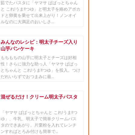
茹でたパスタに「ヤマサ ぱぱっとちゃん
と これ!うま!!つゆ」と明太子を絡めアボカ
ドと卵黄を乗せて出来上がり！ノンオイ
ルなのに大満足のおいしさ...
みんなのレシピ：明太子チーズ入り
山芋パンケーキ
もちもちの山芋に明太子とチーズは好相
性！さらに強力な助っ人「ヤマサ ぱぱっ
とちゃんと これ!うま!!つゆ」を投入。つけ
だれいらずでおつまみに最...
混ぜるだけ！クリーム明太子パスタ
「ヤマサ ぱぱっとちゃんと これ!うま!!つ
ゆ」、牛乳、明太子で簡単クリームパス
タのできあがり。片栗粉を入れてレンチ
ンすればとろみ付けも簡単で...