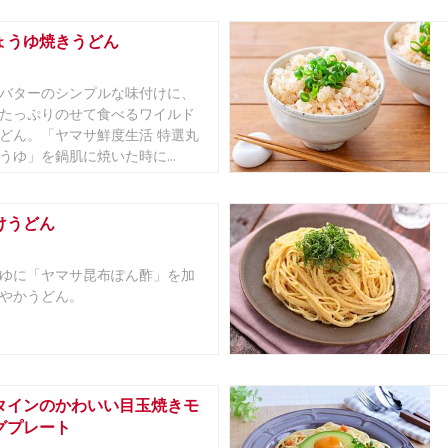
ょうゆ焼きうどん
バターのシンプルな味付けに、
たっぷりのせて食べるワイルド
どん。「ヤマサ鮮度生活 特選丸
うゆ」を鍋肌に焼いた時に...
けうどん
ゆに「ヤマサ昆布ぽん酢」を加
やかうどん。
タインのかわいい目玉焼きモ
グプレート