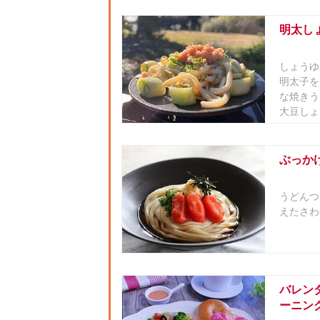
明太し
しょうゆ
明太子を
な焼きう
大豆しょ
ぶっか
うどんつ
えたさわ
バレン
ーニン