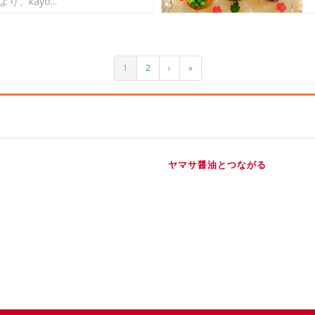
り、kayo...
1
2
›
»
ヤマサ醤油とつながる