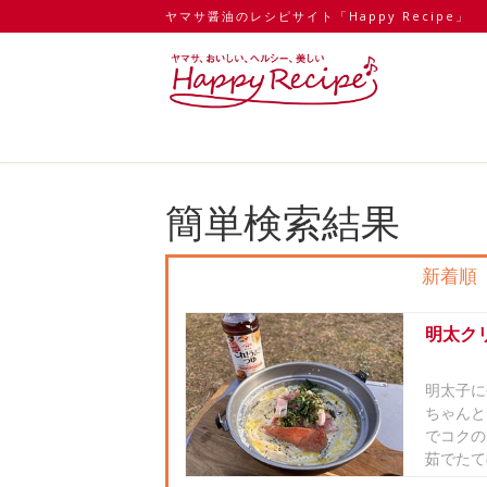
ヤマサ醤油のレシピサイト「Happy Recipe」
簡単検索結果
新着順
明太ク
明太子に
ちゃんと
でコクの
茹でたて