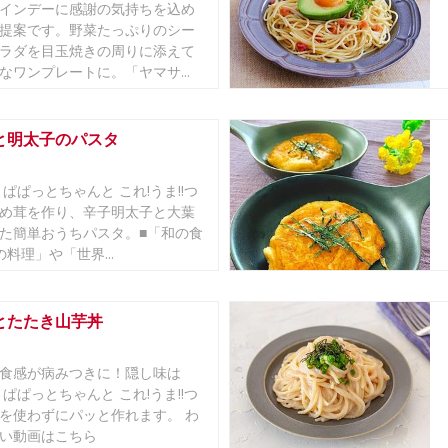
インデーに感謝の気持ちを込め
提案です。野菜たっぷりのシー
ラダを目玉焼きの周りに添えて
なワンプレートに。「ヤマサ...
と明太子のパスタ
 ぱぱっとちゃんと これ!うま!!つ
め茸を作り、辛子明太子と大葉
た簡単おうちパスタ。■「和の食
料理」や「世界...
とたたき山芋丼
食感が病みつきに！隠し味は
 ぱぱっとちゃんと これ!うま!!つ
を使わずにパッと作れます。 わ
い動画はこちら