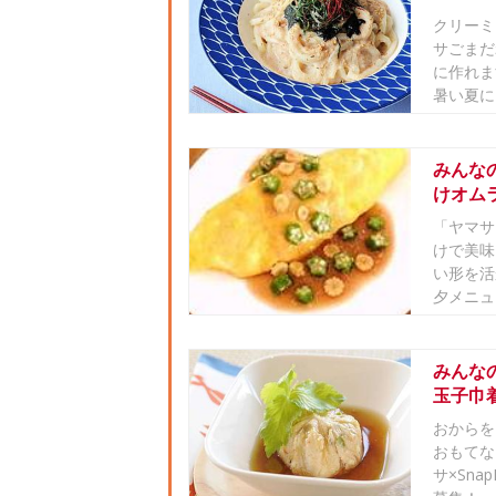
クリーミ
サごまだ
に作れま
暑い夏に
みんな
けオム
「ヤマサ
けで美味
い形を活
夕メニュー
みんな
玉子巾
おからを
おもてな
サ×Sn