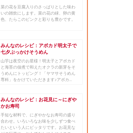
菜の花を豆腐入りのさっぱりとした味わ
いの雑炊にします。菜の花の緑、卵の黄
色、たらこのピンクと彩りも豊かです。
みんなのレシピ：アボカド明太子で
七夕ぶっかけそうめん
山芋は夜空のお星様！明太子とアボカド
と海苔の佃煮で和えたオクラの新芽をそ
うめんにトッピング！「ヤマサそうめん
専科」をかけていただきます♪アボカ...
みんなのレシピ：お花見に～にぎや
かお寿司
手短な材料で、にぎやかなお寿司の盛り
合わせ。いろいろなお味を少しずつ食べ
たいという人にピッタリです。お花見な