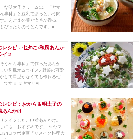
ーな明太子クリームは、「ヤマ
れ専科」と豆乳であっという間
す。えごまの葉と海苔が香る、
もぴったりのうどんです。■...
のレシピ：七夕に♪和風あんか
ライス
そうめん専科」で作ったあんか
しい和風オムライス♪ 野菜の可愛
かして星型がなくても作れる七
です☆ ※ヤマサ×F...
のレシピ：おから＆明太子の
着あんかけ
リメイクした、巾着あんかけ。
しにも、おすすめです。 ※ヤマ
apDishコラボ企画「リメイク料理大