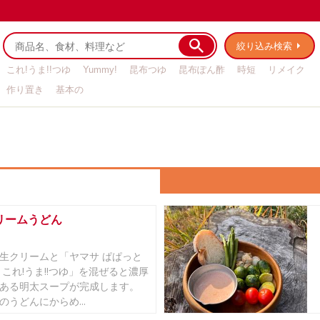
絞り込み検索
これ!うま!!つゆ
Yummy!
昆布つゆ
昆布ぽん酢
時短
リメイク
作り置き
基本の
リームうどん
生クリームと「ヤマサ ぱぱっと
 これ!うま!!つゆ」を混ぜると濃厚
ある明太スープが完成します。
のうどんにからめ...