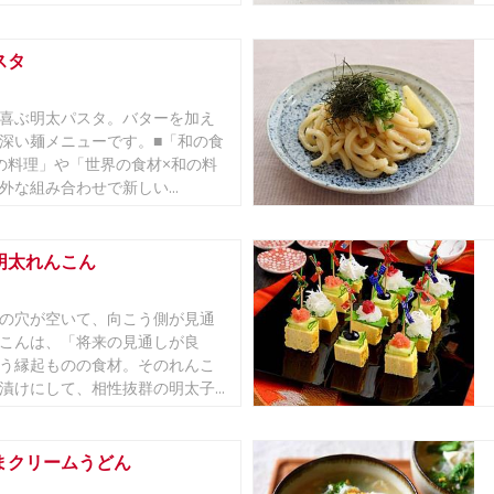
スタ
喜ぶ明太パスタ。バターを加え
深い麺メニューです。■「和の食
の料理」や「世界の食材×和の料
外な組み合わせで新しい...
明太れんこん
の穴が空いて、向こう側が見通
こんは、「将来の見通しが良
う縁起ものの食材。そのれんこ
漬けにして、相性抜群の明太子...
まクリームうどん