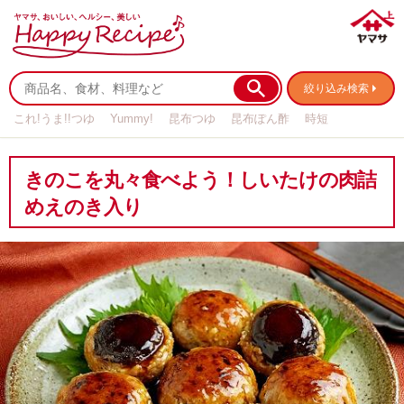
絞り込み検索
これ!うま!!つゆ
Yummy!
昆布つゆ
昆布ぽん酢
時短
リメイク
作り置き
基本の
きのこを丸々食べよう！しいたけの肉詰
めえのき入り