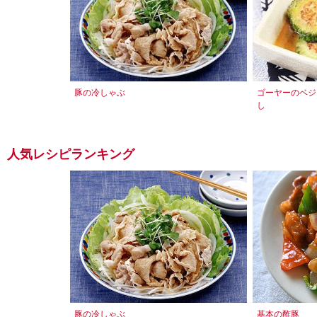
豚の冷しゃぶ
ゴーヤーのベジ
し
人気レシピランキング
豚の冷しゃぶ
基本の酢豚