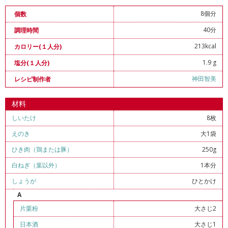
8個分
個数
40分
調理時間
213kcal
カロリー(１人分)
1.9 g
塩分(１人分)
神田智美
レシピ制作者
材料
しいたけ
8枚
えのき
大1袋
ひき肉（鶏または豚）
250g
白ねぎ（葉以外）
1本分
しょうが
ひとかけ
A
片栗粉
大さじ2
日本酒
大さじ1