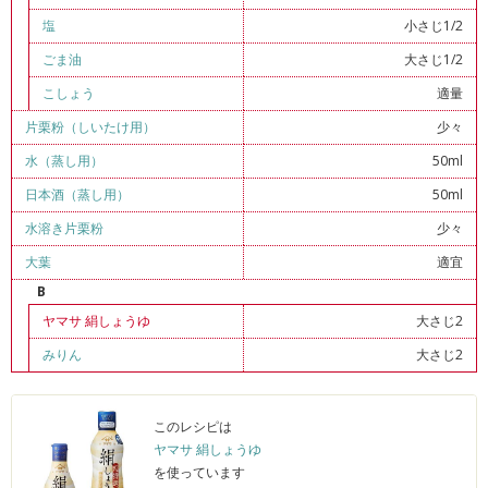
塩
小さじ1/2
ごま油
大さじ1/2
こしょう
適量
片栗粉（しいたけ用）
少々
水（蒸し用）
50ml
日本酒（蒸し用）
50ml
水溶き片栗粉
少々
大葉
適宜
B
ヤマサ 絹しょうゆ
大さじ2
みりん
大さじ2
このレシピは
ヤマサ 絹しょうゆ
を使っています