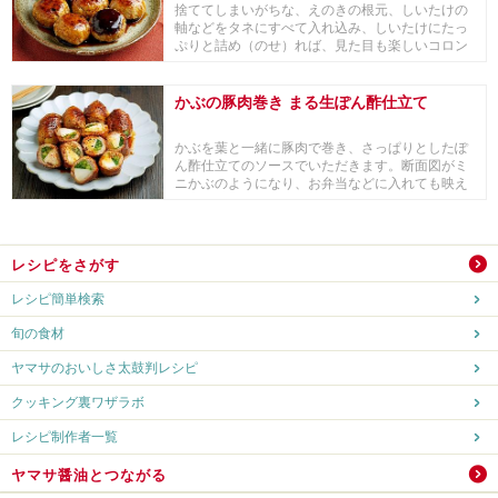
捨ててしまいがちな、えのきの根元、しいたけの
軸などをタネにすべて入れ込み、しいたけにたっ
ぷりと詰め（のせ）れば、見た目も楽しいコロン
コロンの肉...
かぶの豚肉巻き まる生ぽん酢仕立て
かぶを葉と一緒に豚肉で巻き、さっぱりとしたぽ
ん酢仕立てのソースでいただきます。断面図がミ
ニかぶのようになり、お弁当などに入れても映え
ますよ♪大...
レシピをさがす
レシピ簡単検索
旬の食材
ヤマサのおいしさ太鼓判レシピ
クッキング裏ワザラボ
レシピ制作者一覧
ヤマサ醤油とつながる