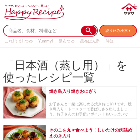
絞り込み検索
これ!うま!!つゆ
Yummy!
昆布つゆ
昆布ぽん酢
時短
リメイク
作り置き
基本の
「日本酒（蒸し用）」を
使ったレシピ一覧
焼き鳥入り焼きおにぎり
お子さんと一緒に楽しめる焼きおにぎりです。焼
き鳥入り！トースターで香ばしさを出しましょ
う。お子さんのお手伝いポイントもいっぱいで
す。
きのこを丸々食べよう！しいたけの肉詰め
えのき入り