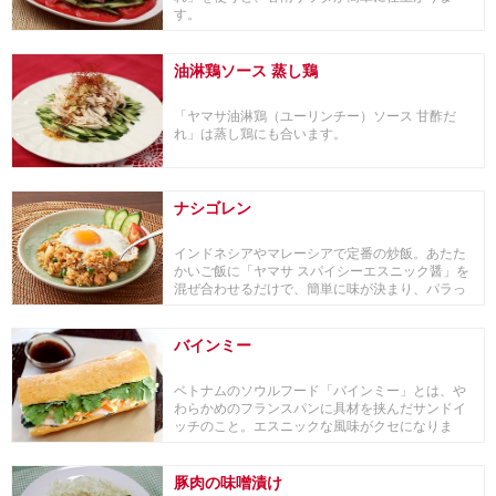
す。
油淋鶏ソース 蒸し鶏
「ヤマサ油淋鶏（ユーリンチー）ソース 甘酢だ
れ」は蒸し鶏にも合います。
ナシゴレン
インドネシアやマレーシアで定番の炒飯。あたた
かいご飯に「ヤマサ スパイシーエスニック醤」を
混ぜ合わせるだけで、簡単に味が決まり、パラっ
と本格的...
バインミー
ベトナムのソウルフード「バインミー」とは、や
わらかめのフランスパンに具材を挟んだサンドイ
ッチのこと。エスニックな風味がクセになりま
す。
豚肉の味噌漬け