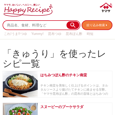
絞り込み検索
これ!うま!!つゆ
Yummy!
昆布つゆ
昆布ぽん酢
時短
リメイク
作り置き
基本の
「きゅうり」を使ったレ
シピ一覧
はちみつぽん酢のチキン南蛮
チキン南蛮を美味しく仕上げるポイントは、タル
タルソースより揚げたてチキンに絡ませる甘酢。
「ヤマサ昆布ぽん酢」の昆布の旨味とはちみつの
コクが効い...
スヌーピーのブーケサラダ