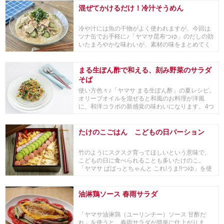
混ぜてかけるだけ！冷汁そうめん
冷や汁には魚の干物がよく使われますが、今回は
ツナ缶でお手軽に♪「ヤマサ昆布つゆ」のだしの効
いたまろやかな味わいが、素材の味をまとめてく
れます。...
まる生ぽん酢で和える、刻み野菜のサラダ
そば
使い方色々♪「ヤマサ まる生ぽん酢」の夏レシピ。
オリーブオイルを混ぜると和風のお料理が洋風
に、和洋コラボの新感覚の味わいになります。4つ
のこだ...
たけのこごはん こどもの日バーション
竹のようにスクスク育ってほしいという意味で、
こどもの日に食べられることも多いたけのこ。
「ヤマサ ぱぱっとちゃんと これ!うま!!つゆ」を使
えば...
油淋鶏ソース 春雨サラダ
「ヤマサ油淋鶏（ユーリンチー）ソース 甘酢だ
れ」を使うと、春雨サラダが簡単に仕上がりま