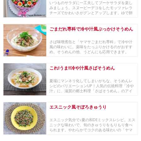
いつものサラダに一工夫してブーケサラダを楽し
みましょう。スヌーピーデコをしたモッツァレラ
チーズでかわいさがグンとアップします。ゆで卵
やハムと相...
ごまだれ専科で冷や汁風ぶっかけそうめん
さば味噌煮缶と「ヤマサごまだれ専科」で冷や汁
風の味わいに。薬味をたっぷりかけるのがおすす
め。そうめんの他、うどんにも応用できます。
これ!うま!!冷や汁風さばそうめん
夏場にマンネリ化してしまいがちな、そうめんレ
シピのバリエーションUP！人気の伝統料理「冷や
汁」に、滋賀の郷土料理「さばそうめん」のアイ
デアを缶...
エスニック風そぼろきゅうり
エスニック気分で♪夏の和DEミックスレシピ。エス
ニックな味わいで、旬のきゅうりをもりもり食べ
られます。やわらかでコクのある味わいの「ヤマ
サ 絹...