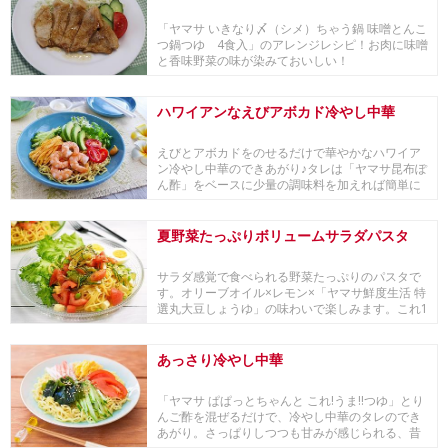
「ヤマサ いきなり〆（シメ）ちゃう鍋 味噌とんこ
つ鍋つゆ 4食入」のアレンジレシピ！お肉に味噌
と香味野菜の味が染みておいしい！
ハワイアンなえびアボカド冷やし中華
えびとアボカドをのせるだけで華やかなハワイア
ン冷やし中華のできあがり♪タレは「ヤマサ昆布ぽ
ん酢」をベースに少量の調味料を加えれば簡単に
作れます...
夏野菜たっぷりボリュームサラダパスタ
サラダ感覚で食べられる野菜たっぷりのパスタで
す。オリーブオイル×レモン×「ヤマサ鮮度生活 特
選丸大豆しょうゆ」の味わいで楽しみます。これ1
品で...
あっさり冷やし中華
「ヤマサ ぱぱっとちゃんと これ!うま!!つゆ」とり
んご酢を混ぜるだけで、冷やし中華のタレのでき
あがり。さっぱりしつつも甘みが感じられる、昔