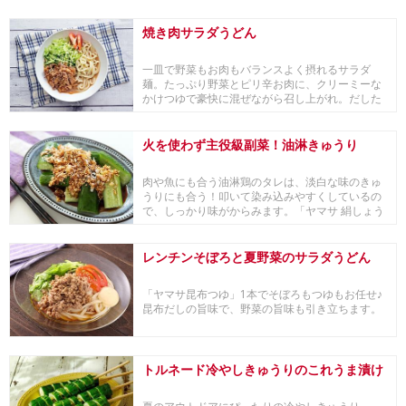
な...
焼き肉サラダうどん
一皿で野菜もお肉もバランスよく摂れるサラダ
麺。たっぷり野菜とピリ辛お肉に、クリーミーな
かけつゆで豪快に混ぜながら召し上がれ。だした
っぷりコクの...
火を使わず主役級副菜！油淋きゅうり
肉や魚にも合う油淋鶏のタレは、淡白な味のきゅ
うりにも合う！叩いて染み込みやすくしているの
で、しっかり味がからみます。「ヤマサ 絹しょう
ゆ」を使...
レンチンそぼろと夏野菜のサラダうどん
「ヤマサ昆布つゆ」1本でそぼろもつゆもお任せ♪
昆布だしの旨味で、野菜の旨味も引き立ちます。
トルネード冷やしきゅうりのこれうま漬け