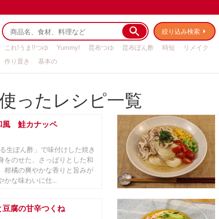
絞り込み検索
これ!うま!!つゆ
Yummy!
昆布つゆ
昆布ぽん酢
時短
リメイク
作り置き
基本の
使ったレシピ一覧
和風 鮭カナッペ
まる生ぽん酢」で味付けした焼き
身をのせた、さっぱりとした和
。柑橘の爽やかな香りと旨みが
かな味わいに仕...
と豆腐の甘辛つくね