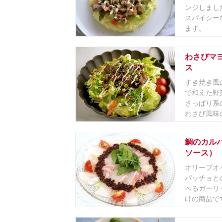
ンジしまし
スパイシー
ます。
わさびマ
ス
すき焼き風
で和えた野
さっぱり系
わさび風味の
鯛のカル
ソース）
オリーブオ
パッチョと
べるガーリ
けの商品で