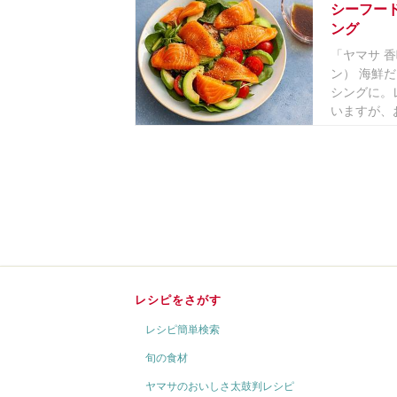
シーフー
ング
「ヤマサ 
ン） 海鮮
シングに。
いますが、お
レシピをさがす
レシピ簡単検索
旬の食材
ヤマサのおいしさ太鼓判レシピ