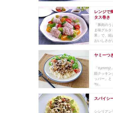
レンジで
タス巻き
「豚肉のう
ま味グルタ
果」で、組
おいしさがま
ヤミーつ
「Yummy
能クッキング
ッパー」と
Yu...
スパイシ
シシリアン