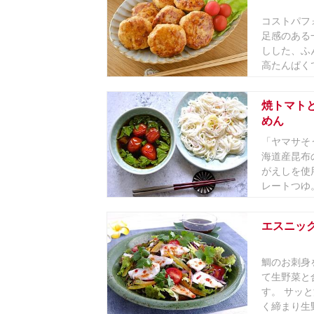
コストパフ
足感のある
しした、ふ
高たんぱくで
焼トマト
めん
「ヤマサそ
海道産昆布
がえしを使
レートつゆ。
エスニッ
鯛のお刺身
て生野菜と
す。 サッ
く締まり生野