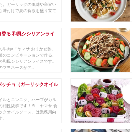
た。ガーリックの風味や辛旨い
な味付けで夏の食欲を盛り立て
ヨ香る 和風シシリアンライ
の牛肉×「ヤマサ おまかせ酢」
菜のコンビネーションで作る、
の和風シシリアンライスです。
マヨネーズがア...
パッチョ（ガーリックオイル
イルとニンニク、ハーブがカル
の相性抜群です！※「ヤマサ 食
ックオイルソース」は業務用向
す。