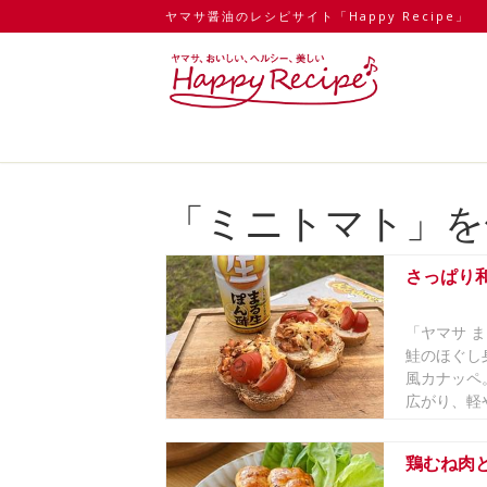
ヤマサ醤油のレシピサイト「Happy Recipe」
「ミニトマト」を
さっぱり
「ヤマサ 
鮭のほぐし
風カナッペ
広がり、軽や
鶏むね肉