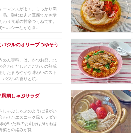
ォーマンスがよく、しっかり満
一品。鶏むね肉と豆腐でかさ増
んわり食感の甘辛つくねです。
ヘルシーながら食...
とバジルのオリーブつゆそう
うめん専科」は、かつお節、北
の合わせだしとこだわりの熟成
用したまろやかな味わいのスト
バジルの香りと焼...
ク風鯛しゃぶサラダ
をしゃぶしゃぶのように湯がい
合わせたエスニック風サラダで
と湯がいた鯛のお刺身は身が程よ
菜との絡みが良...