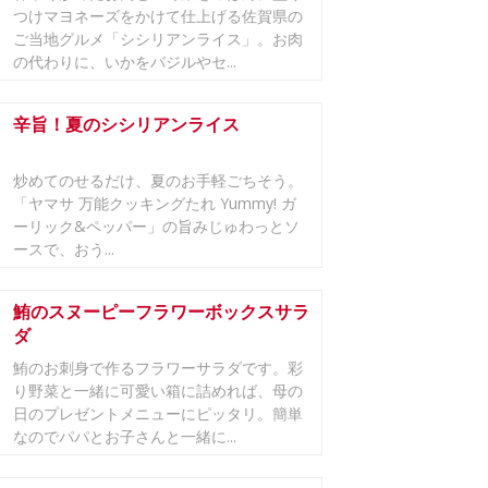
つけマヨネーズをかけて仕上げる佐賀県の
ご当地グルメ「シシリアンライス」。お肉
の代わりに、いかをバジルやセ...
辛旨！夏のシシリアンライス
炒めてのせるだけ、夏のお手軽ごちそう。
「ヤマサ 万能クッキングたれ Yummy! ガ
ーリック&ペッパー」の旨みじゅわっとソ
ースで、おう...
鮪のスヌーピーフラワーボックスサラ
ダ
鮪のお刺身で作るフラワーサラダです。彩
り野菜と一緒に可愛い箱に詰めれば、母の
日のプレゼントメニューにピッタリ。簡単
なのでパパとお子さんと一緒に...