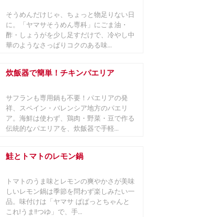
そうめんだけじゃ、ちょっと物足りない日
に。「ヤマサそうめん専科」にごま油・
酢・しょうがを少し足すだけで、冷やし中
華のようなさっぱりコクのある味...
炊飯器で簡単！チキンパエリア
サフランも専用鍋も不要！パエリアの発
祥、スペイン・バレンシア地方のパエリ
ア。海鮮は使わず、鶏肉・野菜・豆で作る
伝統的なパエリアを、炊飯器で手軽...
鮭とトマトのレモン鍋
トマトのうま味とレモンの爽やかさが美味
しいレモン鍋は季節を問わず楽しみたい一
品。味付けは「ヤマサ ぱぱっとちゃんと
これ!うま!!つゆ」で、手...