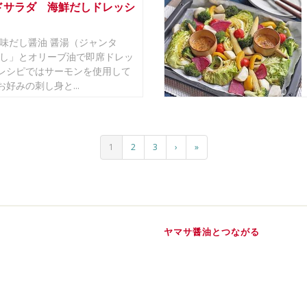
ドサラダ 海鮮だしドレッシ
香味だし醤油 醤湯（ジャンタ
だし」とオリーブ油で即席ドレッ
レシピではサーモンを使用して
好みの刺し身と...
1
2
3
›
»
ヤマサ醤油とつながる