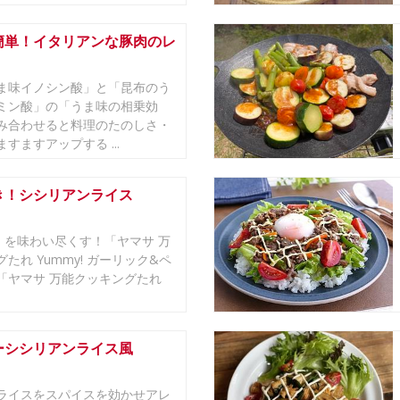
簡単！イタリアンな豚肉のレ
ま味イノシン酸」と「昆布のう
ミン酸」の「うま味の相乗効
み合わせると料理のたのしさ・
すますアップする ...
き！シシリアンライス
!」を味わい尽くす！「ヤマサ 万
たれ Yummy! ガーリック&ペ
「ヤマサ 万能クッキングたれ
ーシシリアンライス風
ライスをスパイスを効かせアレ