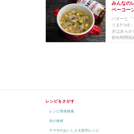
みんなの
ベーコー
バターと「
うま!!つ
ぎはあらか
炒め時間短縮
レシピをさがす
レシピ簡単検索
旬の食材
ヤマサのおいしさ太鼓判レシピ