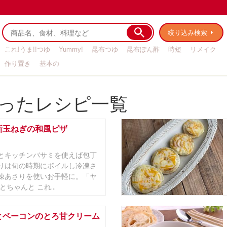
絞り込み検索
これ!うま!!つゆ
Yummy!
昆布つゆ
昆布ぽん酢
時短
リメイク
作り置き
基本の
ったレシピ一覧
新玉ねぎの和風ピザ
とキッチンバサミを使えば包丁
りは旬の時期にボイルし冷凍さ
凍あさりを使いお手軽に。「ヤ
とちゃんと これ...
とベーコンのとろ甘クリーム