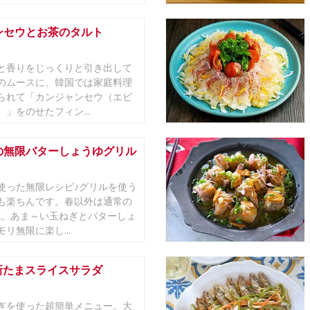
ンセウとお茶のタルト
と香りをじっくりと引き出して
のムースに、韓国では家庭料理
られて「カンジャンセウ（エビ
」をのせたフィン...
の無限バターしょうゆグリル
使った無限レシピ♪グリルを使う
も楽ちんです。春以外は通常の
K。あま～い玉ねぎとバターしょ
リ無限に楽し...
新たまスライスサラダ
ぎを使った超簡単メニュー。大