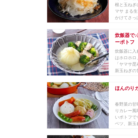
根と玉ねぎ
マサ まる
かけてさっぱ
炊飯器で
ーポトフ
炊飯器に入
はホロホロ
「ヤマサ昆
新玉ねぎの甘
ほんのり
春野菜の甘
りカレー風
いポトフで
ベツ、新玉ね