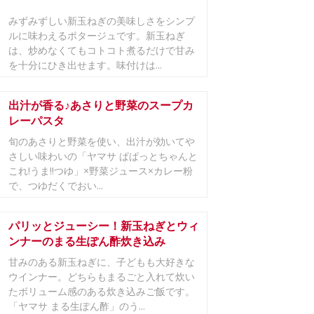
みずみずしい新玉ねぎの美味しさをシンプ
ルに味わえるポタージュです。新玉ねぎ
は、炒めなくてもコトコト煮るだけで甘み
を十分にひき出せます。味付けは...
出汁が香る♪あさりと野菜のスープカ
レーパスタ
旬のあさりと野菜を使い、出汁が効いてや
さしい味わいの「ヤマサ ぱぱっとちゃんと
これ!うま!!つゆ」×野菜ジュース×カレー粉
で、つゆだくでおい...
パリッとジューシー！新玉ねぎとウィ
ンナーのまる生ぽん酢炊き込み
甘みのある新玉ねぎに、子どもも大好きな
ウインナー。どちらもまるごと入れて炊い
たボリューム感のある炊き込みご飯です。
「ヤマサ まる生ぽん酢」のう...