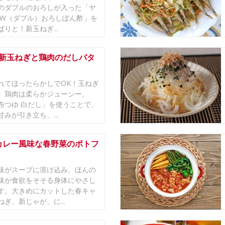
のダブルのおろしが入った「ヤ
生W（ダブル）おろしぽん酢」を
りと！新玉ねぎ...
♪新玉ねぎと鶏肉のだしバタ
れてほったらかしでOK！玉ねぎ
、鶏肉は柔らかジューシー。
布つゆ 白だし」を使うことで、
みが引き立ち、...
カレー風味な春野菜のポトフ
味がスープに溶け込み、ほんの
味が食欲をそそる身体にやさし
す。大きめにカットした春キャ
ぎ、新じゃが、に...