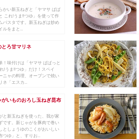
らかい新玉ねぎと「ヤマサ ぱぱ
 これ!うま!!つゆ」を使って作
ムパスタです。新玉ねぎは炒め
ルをまと...
のとろ甘マリネ
単！味付けは「ヤマサ ぱぱっと
れ!うま!!つゆ」だけ！スペイ
ーニャの料理、オーブンで焼い
ネ「エスカ...
ゃがいものおろし玉ねぎ昆布
がと新玉ねぎを使った、我が家
ずです。新じゃがを豚肉で巻い
しとしょうゆのこくがおいしい
つゆ」と、すりお...