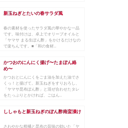
新玉ねぎとたいの春サラダ風
春の素材を使ったサラダ風の華やかな一品
です。味付けは、卓上でオリーブオイルと
「ヤマサ まる生ぽん酢」をかけるだけなの
で楽ちんです。■「和の食材...
かつおのにんにく揚げ〜たまぽん絡
め〜
かつおとにんにくをごま油を加えた油でさ
くっ！と揚げて。新玉ねぎをすりおろし、
「ヤマサ昆布ぽん酢」と混ぜ合わせたタレ
をたっぷりとかければ、ごはん...
ししゃもと新玉ねぎのぽん酢南蛮漬け
さわやかな柑橘と昆布の旨味の効いた「ヤ