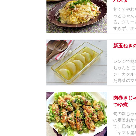
パスタ
甘くてやわ
っとちゃんと
る、クリー
すぎず、オイ
新玉ねぎ
レンジで簡
ちゃんと こ
ン カタル
た野菜のマリ
肉巻きじ
つゆ煮
旬の新じゃ
の定番おか
て、昆布だ
「ヤマサ昆布