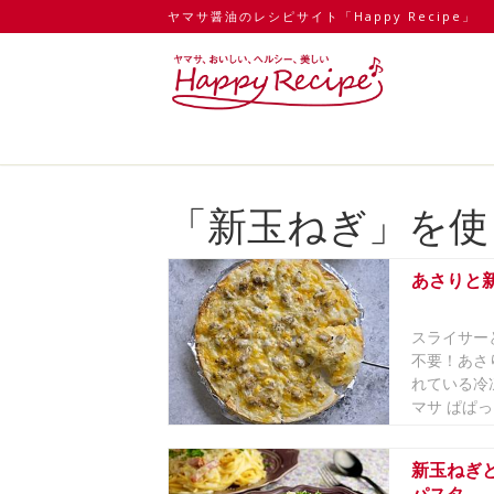
ヤマサ醤油のレシピサイト「Happy Recipe」
「新玉ねぎ」を使
あさりと
スライサー
不要！あさ
れている冷
マサ ぱぱっ
新玉ねぎ