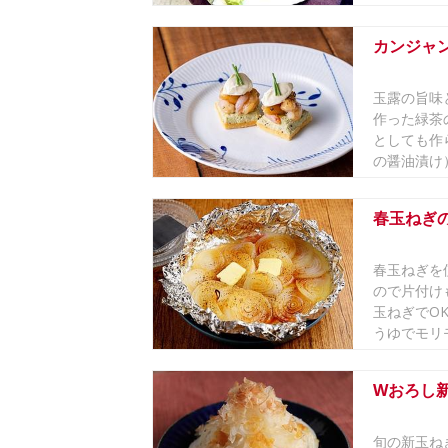
カンジャ
玉露の旨味
作った緑茶
としても作
の醤油漬け）
春玉ねぎ
春玉ねぎを
ので片付け
玉ねぎでO
うゆでモリモ
Wおろし
旬の新玉ね