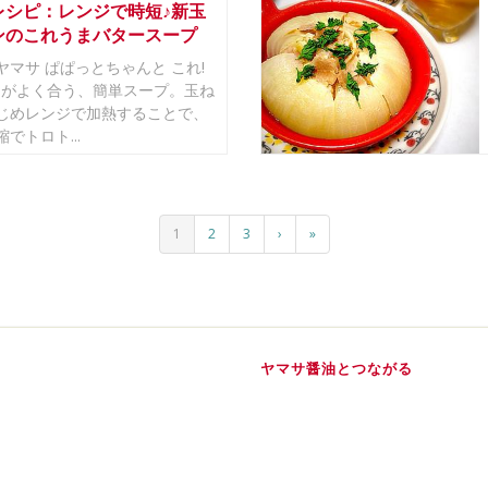
レシピ：レンジで時短♪新玉
ンのこれうまバタースープ
ヤマサ ぱぱっとちゃんと これ!
ゆ」がよく合う、簡単スープ。玉ね
じめレンジで加熱することで、
でトロト...
1
2
3
›
»
ヤマサ醤油とつながる