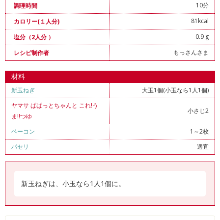
10分
調理時間
81kcal
カロリー(１人分)
0.9 g
塩分（2人分 ）
もっさんさま
レシピ制作者
材料
新玉ねぎ
大玉1個(小玉なら1人1個)
ヤマサ ぱぱっとちゃんと これ!う
小さじ2
ま!!つゆ
ベーコン
1～2枚
パセリ
適宜
新玉ねぎは、小玉なら1人1個に。