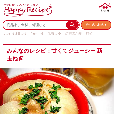
絞り込み検索
これ!うま!!つゆ
Yummy!
昆布つゆ
昆布ぽん酢
時短
リメイク
作り置き
基本の
みんなのレシピ：甘くてジューシー 新
玉ねぎ