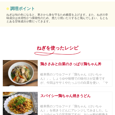
調理ポイント
ねぎは旬の冬になると、寒さから身を守るため糖度を上げます。また、ねぎの辛
味成分は水溶性かつ揮発性のため、煮たり焼いたりすると飛んでしまい、もとも
とある甘味成分が際だってきます。
ねぎを使ったレシピ
鶏ささみと白菜のさっぱり鶏ちゃん丼
岐阜県のソウルフード「鶏ちゃん（けいちゃ
ん）」。しょうゆや味噌での味付けが定番です
が、今回はササミやたっぷりの白菜を使い、「ヤ
マサ昆布つゆ 白...
スパイシー鶏ちゃん焼きうどん
岐阜県のソウルフード「鶏ちゃん（けいちゃ
ん）」を焼きうどんにアレンジしてみました。し
ょうゆベースの甘辛味ですが、カレー粉や粗挽き