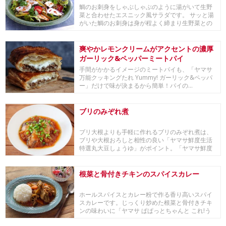
鯛のお刺身をしゃぶしゃぶのように湯がいて生野
菜と合わせたエスニック風サラダです。 サッと湯
がいた鯛のお刺身は身が程よく締まり生野菜との
絡みが良...
爽やかレモンクリームがアクセントの濃厚
ガーリック&ペッパーミートパイ
手間がかかるイメージのミートパイも、「ヤマサ
万能クッキングたれ Yummy! ガーリック&ペッパ
ー」だけで味が決まるから簡単！パイの...
ブリのみぞれ煮
ブリ大根よりも手軽に作れるブリのみぞれ煮は、
ブリや大根おろしと相性の良い「ヤマサ鮮度生活
特選丸大豆しょうゆ」がポイント。「ヤマサ鮮度
生活 特...
根菜と骨付きチキンのスパイスカレー
ホールスパイスとカレー粉で作る香り高いスパイ
スカレーです。じっくり炒めた根菜と骨付きチキ
ンの味わいに「ヤマサ ぱぱっとちゃんと これ!う
ま!!...