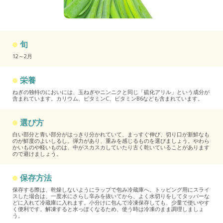
旬
12～2月
栄養
ねぎの独特のにおいには、玉ねぎやニンニクと同じ「硫化アリル」という成分が
含まれています。カリウム、ビタミンC、ビタミンB6なども含まれています。
選び方
白い部分と青い部分がはっきり分かれていて、まっすぐ伸び、切り口が新鮮なも
のが鮮度のよいしるし。弾力があり、重みを感じるものを選びましょう。やわら
かいものや軽いものは、中がスカスカしていたり古く乾いていることがあります
ので避けましょう。
保存方法
保存する際は、乾燥しないようにラップで包み冷蔵庫へ。トッピング用にスライ
スした場合は、一度水にさらし辛みを抜いてから、よく水切りをしてタッパーな
どに入れて冷蔵庫に入れます。小分けに包んで冷凍保存しても、少量で使いやす
く便利です。解凍すると水っぽくなるため、使う時は冷凍のまま調理しましょ
う。