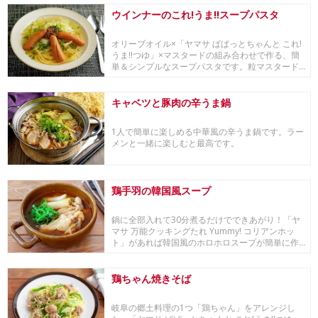
ウインナーのこれ!うま!!スープパスタ
オリーブオイル×「ヤマサ ぱぱっとちゃんと これ!
うま!!つゆ」×マスタードの組み合わせで作る、簡
単＆シンプルなスープパスタです。粒マスタード...
キャベツと豚肉の辛うま鍋
1人で簡単に楽しめる中華風の辛うま鍋です。ラー
メンと一緒に楽しむと最高です。
鶏手羽の韓国風スープ
鍋に全部入れて30分煮るだけでできあがり！「ヤ
マサ 万能クッキングたれ Yummy! コリアンホッ
ト」があれば韓国風のホロホロスープが簡単に作...
鶏ちゃん焼きそば
岐阜の郷土料理の1つ「鶏ちゃん」をアレンジし