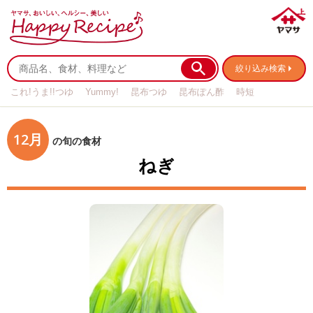
絞り込み検索
これ!うま!!つゆ
Yummy!
昆布つゆ
昆布ぽん酢
時短
リメイク
作り置き
基本の
12月
の旬の食材
ねぎ