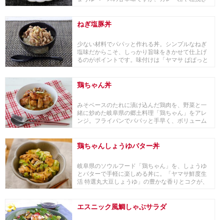
黒こしょうでス...
ねぎ塩豚丼
少ない材料でパパッと作れる丼。シンプルなねぎ
塩味だからこそ、しっかり旨味をきかせて仕上げ
るのがポイントです。味付けは「ヤマサ ぱぱっと
ちゃんと...
鶏ちゃん丼
みそベースのたれに漬け込んだ鶏肉を、野菜と一
緒に炒めた岐阜県の郷土料理「鶏ちゃん」をアレ
ンジ。フライパンでパパッと手早く、ボリューム
満点の丼の...
鶏ちゃんしょうゆバター丼
岐阜県のソウルフード「鶏ちゃん」を、しょうゆ
とバターで手軽に楽しめる丼に。「ヤマサ鮮度生
活 特選丸大豆しょうゆ」の豊かな香りとコクが、
鶏肉と野...
エスニック風鯛しゃぶサラダ