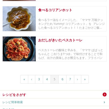
です。ここにじ...
食べるコリアンホット
食べるラー油をイメージした、「ヤマサ 万能クッ
キングたれ Yummy! コリアンホット」を アレンジ
した食べるコリアンホット！！たまごかけご飯...
おだしがきいたペスカトーレ
ペスカトーレの酸味と辛みを、「ヤマサ ぱぱっと
ちゃんと これ!うま!!つゆ」で味付けすることで和
らげ、出汁の美味しさが際立ちます。フライパン
1...
«
‹
3
4
5
6
7
›
»
レシピをさがす
レシピ簡単検索