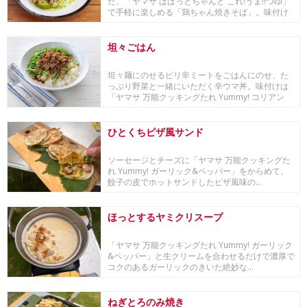
た、「ヤマサ ぱぱっとちゃんと これ!うま!!つゆ」
で手軽に楽しめる「鶏ちゃん焼きそば」。味付け
は...
坦々ごはん
坦々麺にのせるピリ辛ミートをごはんにのせ、た
っぷり野菜と一緒にいただく辛ウマ丼。味付けは
「ヤマサ 万能クッキングたれ Yummy! コリアン
ホ...
ひとくちピザ風サンド
ソーセージとチーズに「ヤマサ 万能クッキングた
れ Yummy! ガーリック&ペッパー」をからめて、
餃子の皮でホットサンドしたピザ風味の...
ほっとするヤミクリスープ
「ヤマサ 万能クッキングたれ Yummy! ガーリック
&ペッパー」と生クリームを合わせるだけで濃厚で
コクのあるガーリックのきいた絶妙な...
ねぎとろのみ焼き