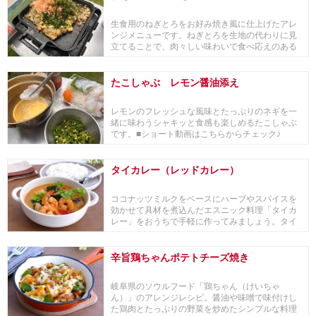
生食用のねぎとろをお好み焼き風に仕上げたアレ
ンジメニューです。ねぎとろを生地の代わりに見
立てることで、肉々しい味わいで食べ応えのある
お好み風ね...
たこしゃぶ レモン醤油添え
レモンのフレッシュな風味とたっぷりのネギを一
緒に味わうシャキッと食感も楽しめるたこしゃぶ
です。■ショート動画はこちらからチェック♪
タイカレー（レッドカレー）
ココナッツミルクをベースにハーブやスパイスを
効かせて具材を煮込んだエスニック料理「タイカ
レー」をおうちで手軽に作ってみましょう。タイ
カレーは本...
辛旨鶏ちゃんポテトチーズ焼き
岐阜県のソウルフード「鶏ちゃん（けいちゃ
ん）」のアレンジレシピ。醤油や味噌で味付けし
た鶏肉とたっぷりの野菜を炒めたシンプルな料理