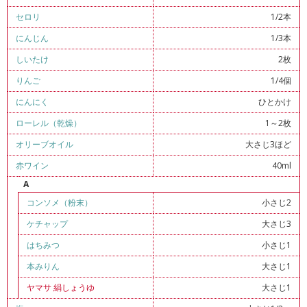
セロリ
1/2本
にんじん
1/3本
しいたけ
2枚
りんご
1/4個
にんにく
ひとかけ
ローレル（乾燥）
1～2枚
オリーブオイル
大さじ3ほど
赤ワイン
40ml
A
コンソメ（粉末）
小さじ2
ケチャップ
大さじ3
はちみつ
小さじ1
本みりん
大さじ1
ヤマサ 絹しょうゆ
大さじ1