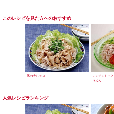
このレシピを見た方へのおすすめ
豚の冷しゃぶ
レンチンしっと
うめん
人気レシピランキング