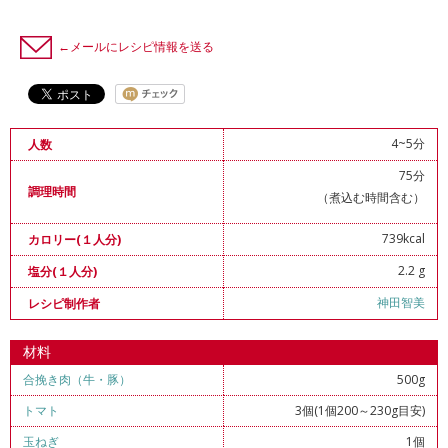
←メールにレシピ情報を送る
4~5分
人数
75分
調理時間
（煮込む時間含む）
739kcal
カロリー(１人分)
2.2 g
塩分(１人分)
神田智美
レシピ制作者
材料
合挽き肉（牛・豚）
500g
トマト
3個(1個200～230g目安)
玉ねぎ
1個