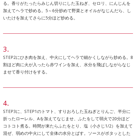
る。香りがたったらみじん切りにした玉ねぎ、セロリ、にんじんを
加えてヘラで炒める。5～6分炒めて野菜とオイルがなじんだら、し
いたけを加えてさらに5分ほど炒める。
STEP2にひき肉を加え、中火にしてヘラで細かくしながら炒める。8
割ほど肉に火が入ったら赤ワインを加え、水分を飛ばしながらなじ
ませて香り付けをする。
STEP3に、STEP1のトマト、すりおろした玉ねぎとりんご、半分に
折ったローレル、Aを加えてなじませ、ふたをして弱火で20分ほど
コトコト煮る。時間が来たらふたをとり、塩（小さじ1/2）を加えて
混ぜ、弱めの中火にして全体の水分とばす。ソースがボタッとした