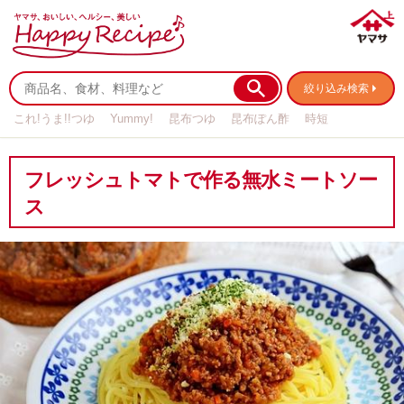
絞り込み検索
これ!うま!!つゆ
Yummy!
昆布つゆ
昆布ぽん酢
時短
リメイク
作り置き
基本の
フレッシュトマトで作る無水ミートソー
ス