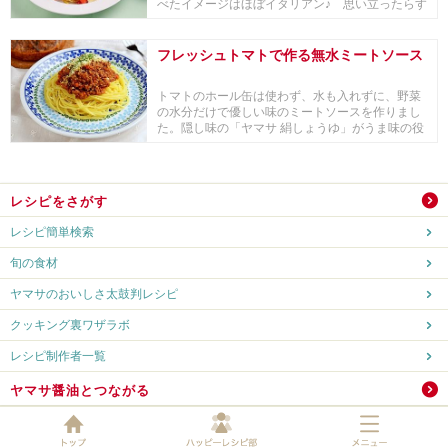
べたイメージはほぼイタリアン♪ 思い立ったらす
ぐにで...
フレッシュトマトで作る無水ミートソース
トマトのホール缶は使わず、水も入れずに、野菜
の水分だけで優しい味のミートソースを作りまし
た。隠し味の「ヤマサ 絹しょうゆ」がうま味の役
目となっ...
レシピをさがす
レシピ簡単検索
旬の食材
ヤマサのおいしさ太鼓判レシピ
クッキング裏ワザラボ
レシピ制作者一覧
ヤマサ醤油とつながる