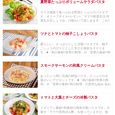
夏野菜たっぷりボリュームサラダパスタ
サラダ感覚で食べられる野菜たっぷりのパスタで
す。オリーブオイル×レモン×「ヤマサ鮮度生活 特
選丸大豆しょうゆ」の味わいで楽しみます。これ1
品で...
ツナとトマトの柚子こしょうパスタ
夏らしい、さっぱりとした冷製パスタです。柚子
こしょうのぴりりとした辛さが食欲をそそりま
す。■「和の食材×世界の料理」や「世界の食材×和
の料理」...
スモークサーモンの和風クリームパスタ
あっという間に完成の時短パスタ。たっぷりの大
葉がいいアクセントです。■「和の食材×世界の料
理」や「世界の食材×和の料理」の意外な組み 合わ
せで...
トマトと大葉とチーズの冷製パスタ
イタリアン素材×和素材の簡単冷製パスタです。大
葉や「ヤマサ昆布ぽん酢」を使っていますが、食