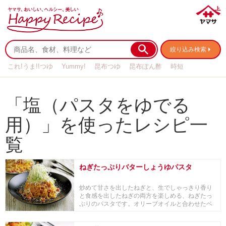
絞り込み検索
これ!うま!!つゆ
Yummy!
昆布つゆ
昆布ぽん酢
時短
リメイク
作り置き
基本の
「塩（パスタをゆでる
用）」を使ったレシピ一
覧
ねぎたっぷりバターしょうゆパスタ
炒めて甘さを出したねぎと、生でしゃっきり香り
と食感を出したねぎの両方を楽しめる、ねぎたっ
ぷりのパスタです。オリーブオイルと合わせたベ
ーコンとに...