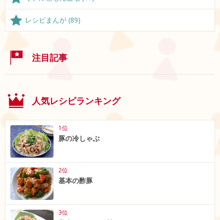
レシピまんが (89)
注目記事
人気レシピランキング
1位
豚の冷しゃぶ
2位
基本の酢豚
3位