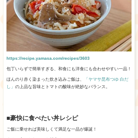
https://recipe.yamasa.com/recipes/3603
包丁いらずで簡単すぎる、和食にも洋食にも合わせやすい一品！
ほんのり赤く染まった炊き込みご飯は、
「ヤマサ昆布つゆ 白だ
し」
の上品な旨味とトマトの酸味が絶妙なバランス。
■豪快に食べたい丼レシピ
ご飯に乗せれば美味しくて満足な一品が爆誕！