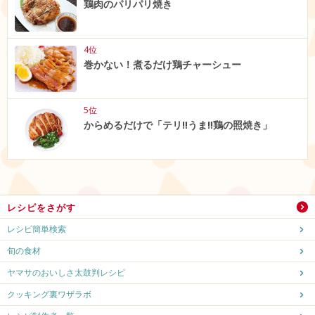
鶏肉のパリパリ焼き
4位
巻かない！煮るだけ鶏チャーシュー
5位
からめるだけで「テリ‼うま‼鶏の照焼き」
レシピをさがす
レシピ簡単検索
旬の食材
ヤマサのおいしさ太鼓判レシピ
クッキング裏ワザラボ