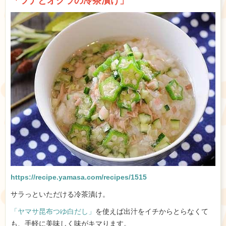
「ツナとオクラの冷茶漬け」
https://recipe.yamasa.com/recipes/1515
サラっといただける冷茶漬け。
「ヤマサ昆布つゆ白だし」
を使えば出汁をイチからとらなくて
も、手軽に美味しく味がキマります。