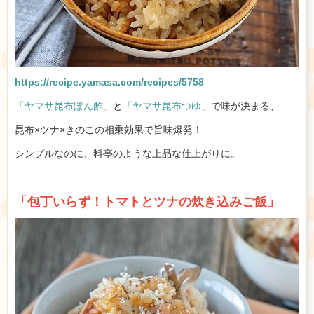
https://recipe.yamasa.com/recipes/5758
「ヤマサ昆布ぽん酢」
と
「ヤマサ昆布つゆ」
で味が決まる、
昆布×ツナ×きのこの相乗効果で旨味爆発！
シンプルなのに、料亭のような上品な仕上がりに。
「包丁いらず！トマトとツナの炊き込みご飯」