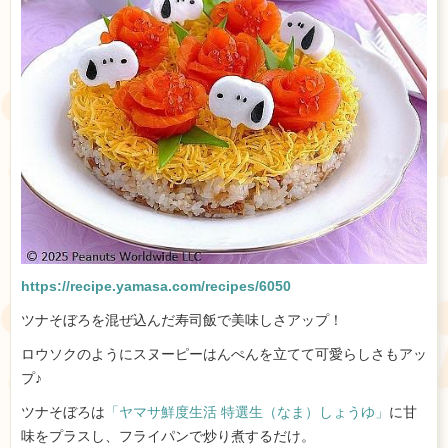
https://recipe.yamasa.com/recipes/6050
ツナそぼろを混ぜ込んだ寿司飯で美味しさアップ！
ロウソクのようにスヌーピーはんぺんを立てて可愛らしさもアッ
プ♪
ツナそぼろは
「ヤマサ鮮度生活 特選生（なま）しょうゆ」
に甘
味をプラスし、フライパンで炒り煮するだけ。