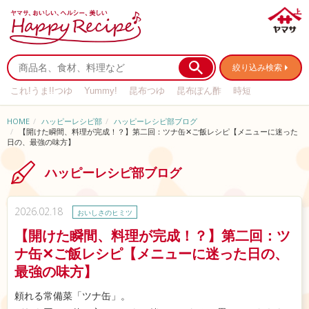
絞り込み検索
これ!うま!!つゆ
Yummy!
昆布つゆ
昆布ぽん酢
時短
リメイク
作り置き
基本の
HOME
ハッピーレシピ部
ハッピーレシピ部ブログ
【開けた瞬間、料理が完成！？】第二回：ツナ缶✕ご飯レシピ【メニューに迷った
日の、最強の味方】
ハッピーレシピ部ブログ
2026.02.18
おいしさのヒミツ
【開けた瞬間、料理が完成！？】第二回：ツ
ナ缶✕ご飯レシピ【メニューに迷った日の、
最強の味方】
頼れる常備菜「ツナ缶」。