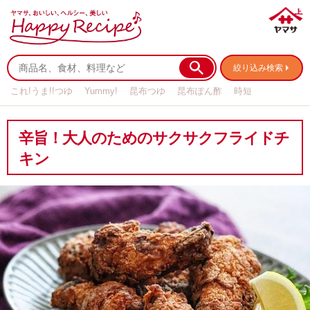
絞り込み検索
これ!うま!!つゆ
Yummy!
昆布つゆ
昆布ぽん酢
時短
リメイク
作り置き
基本の
辛旨！大人のためのサクサクフライドチ
キン