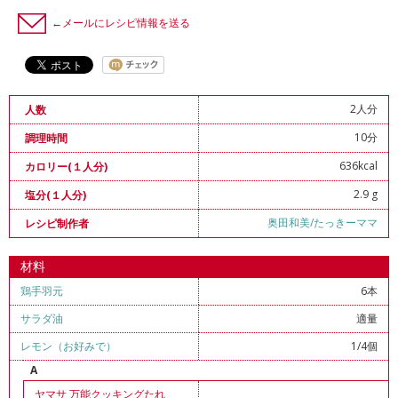
←メールにレシピ情報を送る
2人分
人数
10分
調理時間
636kcal
カロリー(１人分)
2.9 g
塩分(１人分)
奥田和美/たっきーママ
レシピ制作者
材料
鶏手羽元
6本
サラダ油
適量
レモン（お好みで）
1/4個
A
ヤマサ 万能クッキングたれ