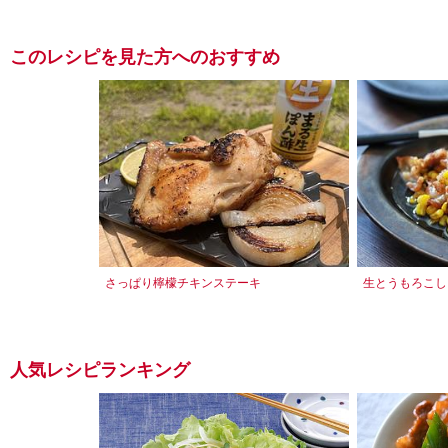
このレシピを見た方へのおすすめ
さっぱり檸檬チキンステーキ
生とうもろこし
人気レシピランキング