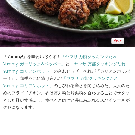
「Yummy!」を味わい尽くす！
「ヤマサ 万能クッキングたれ
Yummy! ガーリック&ペッパー」
と
「ヤマサ 万能クッキングたれ
Yummy! コリアンホット」
の合わせワザ！それが『ガリアンホッパ
ー！』。鶏手羽元に漬け込んだ
「ヤマサ 万能クッキングたれ
Yummy! コリアンホット」
のしびれる辛さを閉じ込めた、大人のた
めのフライドチキン。衣は薄力粉と片栗粉を合わせることでサクッ
とした軽い食感にし、食べると肉汁と共にあふれるスパイシーさが
クセになります。