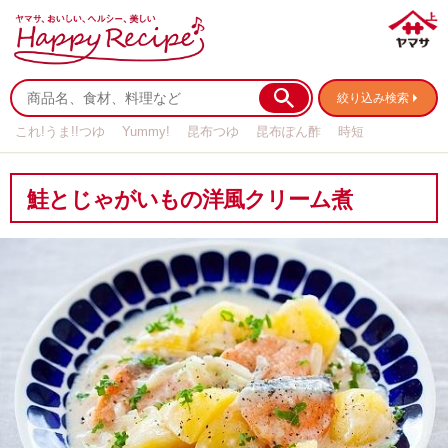
絞り込み検索
これ!うま!!つゆ
Yummy!
昆布つゆ
昆布ぽん酢
時短
リメイク
作り置き
基本の
鮭とじゃがいもの洋風クリーム煮