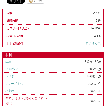
2人分
人数
15分
調理時間
343kcal
カロリー(１人分)
2.2 g
塩分(１人分)
若子 みな美
レシピ制作者
材料
生鮭
3切れ(180g)
じゃがいも
2個(240g)
玉ねぎ
1/4個(50g)
オリーブオイル
大さじ1/2
小麦粉
大さじ1
ヤマサ ぱぱっとちゃんと これ!う
大さじ2
ま!!つゆ