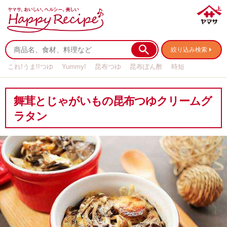
絞り込み検索
これ!うま!!つゆ
Yummy!
昆布つゆ
昆布ぽん酢
時短
リメイク
作り置き
基本の
舞茸とじゃがいもの昆布つゆクリームグ
ラタン