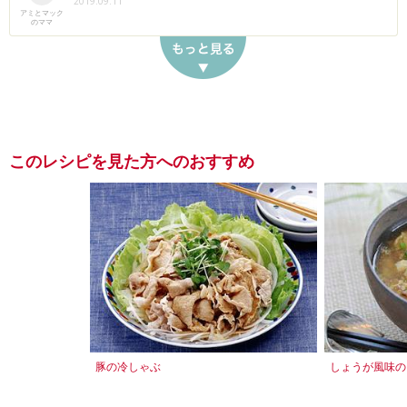
2019.09.11
アミとマック
のママ
このレシピを見た方へのおすすめ
豚の冷しゃぶ
しょうが風味の