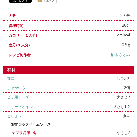
2人分
人数
20分
調理時間
229kcal
カロリー(１人分)
0.8 g
塩分(１人分)
柚木 さとみ
レシピ制作者
材料
舞茸
1パック
じゃがいも
2個
ピザ用チーズ
大さじ2
オリーブオイル
大さじ1-2
こしょう
少々
昆布つゆクリームソース
ヤマサ昆布つゆ
小さじ2