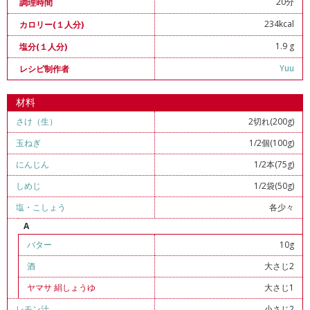
20分
調理時間
234kcal
カロリー(１人分)
1.9 g
塩分(１人分)
Yuu
レシピ制作者
材料
さけ（生）
2切れ(200g)
玉ねぎ
1/2個(100g)
にんじん
1/2本(75g)
しめじ
1/2袋(50g)
塩
・
こしょう
各少々
A
バター
10g
酒
大さじ2
ヤマサ 絹しょうゆ
大さじ1
レモン汁
小さじ2