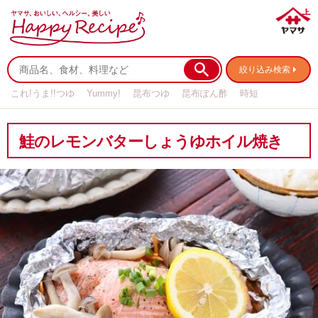
絞り込み検索
これ!うま!!つゆ
Yummy!
昆布つゆ
昆布ぽん酢
時短
リメイク
作り置き
基本の
鮭のレモンバターしょうゆホイル焼き