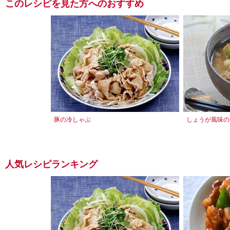
このレシピを見た方へのおすすめ
豚の冷しゃぶ
しょうが風味の
人気レシピランキング