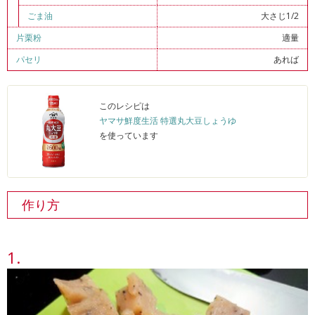
ごま油
大さじ1/2
片栗粉
適量
パセリ
あれば
このレシピは
ヤマサ鮮度生活 特選丸大豆しょうゆ
を使っています
作り方