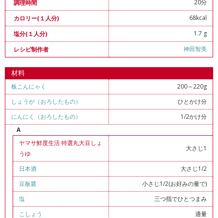
20分
調理時間
68kcal
カロリー(１人分)
1.7 g
塩分(１人分)
神田智美
レシピ制作者
材料
板こんにゃく
200～220g
しょうが（おろしたもの）
ひとかけ分
にんにく（おろしたもの）
1/2かけ分
A
ヤマサ鮮度生活 特選丸大豆しょ
大さじ1
うゆ
日本酒
大さじ1/2
豆板醤
小さじ1/2(お好みの量で)
塩
三つ指でひとつまみ
こしょう
適量