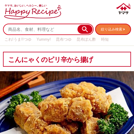
絞り込み検索
これ!うま!!つゆ
Yummy!
昆布つゆ
昆布ぽん酢
時短
リメイク
作り置き
基本の
こんにゃくのピリ辛から揚げ