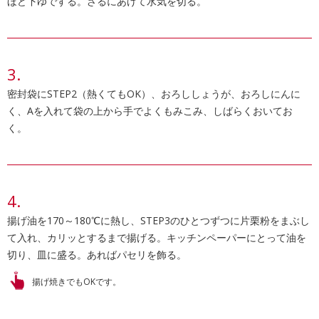
ほど下ゆでする。ざるにあげて水気を切る。
密封袋にSTEP2（熱くてもOK）、おろししょうが、おろしにんに
く、Aを入れて袋の上から手でよくもみこみ、しばらくおいてお
く。
揚げ油を170～180℃に熱し、STEP3のひとつずつに片栗粉をまぶし
て入れ、カリッとするまで揚げる。キッチンペーパーにとって油を
切り、皿に盛る。あればパセリを飾る。
揚げ焼きでもOKです。