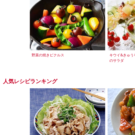
野菜の焼きピクルス
キウイ&きゅう
のサラダ
人気レシピランキング