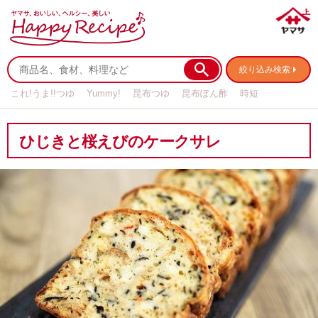
絞り込み検索
これ!うま!!つゆ
Yummy!
昆布つゆ
昆布ぽん酢
時短
リメイク
作り置き
基本の
ひじきと桜えびのケークサレ