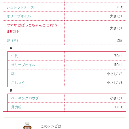
シュレッドチーズ
30g
オリーブオイル
大さじ1
ヤマサ ぱぱっとちゃんと これ!う
大さじ1
ま!!つゆ
卵（M）
2個
A
牛乳
70ml
オリーブオイル
50ml
塩
小さじ1/4
こしょう
小さじ1/8
B
ベーキングパウダー
小さじ1
薄力粉
120g
このレシピは