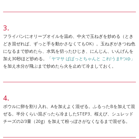
フライパンにオリーブオイルを温め、中火で玉ねぎを炒める（とき
どき混ぜれば、ずっと手を動かさなくてもOK）。玉ねぎがきつね色
になるまで炒めたら、水気を切ったひじき、にんじん、いんげんを
加え30秒ほど炒める。
「ヤマサ ぱぱっとちゃんと これ!うま!!つゆ」
を加え水分が飛ぶまで炒めたら火を止めて冷ましておく。
ボウルに卵を割り入れ、Aを加えよく混ぜる。ふるったBを加えて混
ぜる。半分くらい混ざったら冷ましたSTEP3、桜えび、シュレッド
チーズの2/3量（20g）を加えて粉っぽさがなくなるまで混ぜる。