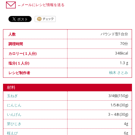
←メールにレシピ情報を送る
パウンド型1台分
人数
70分
調理時間
348kcal
カロリー(１人分)
1.3 g
塩分(１人分)
柚木 さとみ
レシピ制作者
材料
玉ねぎ
3/4個(150g)
にんじん
1/5本(30g)
いんげん
3～4本(30g)
芽ひじき
4g
桜えび
6g