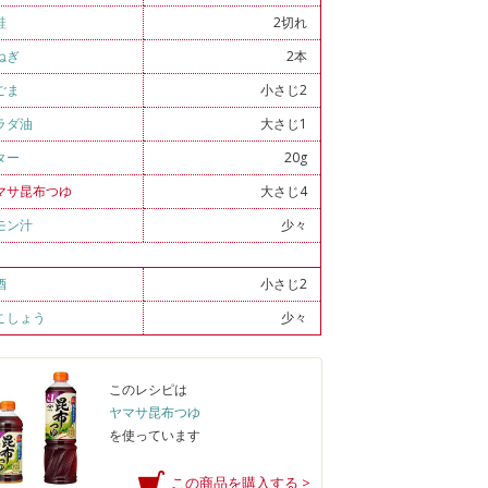
鮭
2切れ
ねぎ
2本
ごま
小さじ2
ラダ油
大さじ1
ター
20g
マサ昆布つゆ
大さじ4
モン汁
少々
Ａ
酒
小さじ2
こしょう
少々
このレシピは
ヤマサ昆布つゆ
を使っています
この商品を購入する >