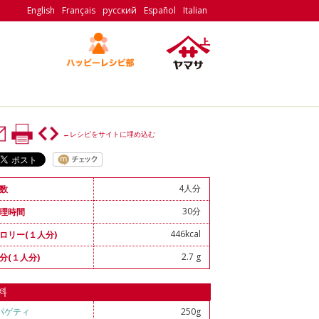
English
Français
русский
Español
Italian
←レシピをサイトに埋め込む
4人分
数
30分
理時間
446kcal
ロリー(１人分)
2.7 g
分(１人分)
料
パゲティ
250g