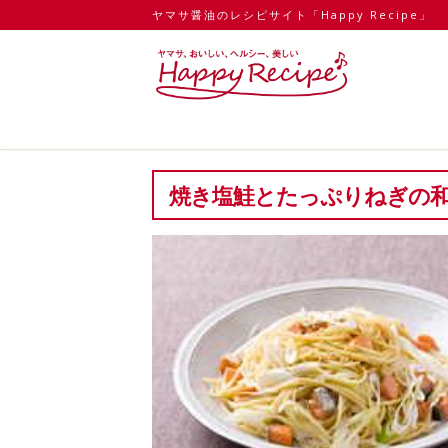
ヤマサ醤油のレシピサイト「Happy Recipe」
焼き塩鮭とたっぷりねぎの