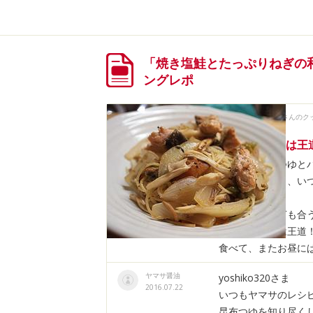
「焼き塩鮭とたっぷりねぎの
ングレポ
さいころ！さんのク
2016.07.21
鮭と昆布つゆは王
ヤマサの昆布つゆと
お昼のパスタも、い
ました(*´∀｀*)
しめじに玉ねぎも合
鮭と昆布つゆは王道
食べて、またお昼に
ヤマサ醤油
yoshiko320さま
2016.07.22
いつもヤマサのレシ
昆布つゆを知り尽くし