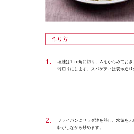
作り方
塩鮭は1cm角に切り、
Ａ
をからめておき
薄切りにします。スパゲティは表示通り
フライパンにサラダ油を熱し、水気をふ
転がしながら炒めます。