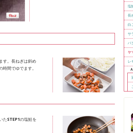
塩
長
白
サ
バ
ヤ
ます。長ねぎは斜め
レ
の時間でゆでます。
いた
STEP1
の塩鮭を