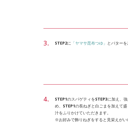
STEP2
に
「ヤマサ昆布つゆ」
とバターを
STEP1
のスパゲティを
STEP3
に加え、強
め、
STEP1
の長ねぎと白ごまを加えて盛
汁をふりかけていただきます。
※お好みで飾りねぎをすると見栄えがい