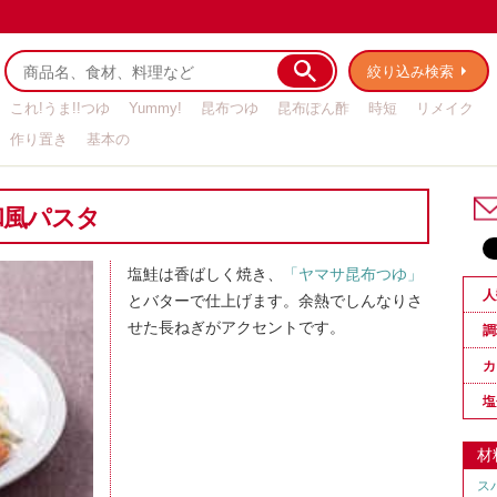
絞り込み検索
これ!うま!!つゆ
Yummy!
昆布つゆ
昆布ぽん酢
時短
リメイク
作り置き
基本の
和風パスタ
塩鮭は香ばしく焼き、
「ヤマサ昆布つゆ」
人
とバターで仕上げます。余熱でしんなりさ
せた長ねぎがアクセントです。
調
カ
塩
材
ス