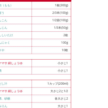
肉（もも）
1枚(300g)
ぼう
2/3本(100g)
んこん
1/2節(100g)
んじん
1/3本(50g)
ししいたけ
2枚
んにゃく
100g
さや
10枚
ヤマサ 絹しょうゆ
小さじ1
酒
小さじ1
だし汁
1カップ(200ml)
ヤマサ 絹しょうゆ
大さじ2と1/2
酒
、
砂糖
各大さじ2
みりん
大さじ1