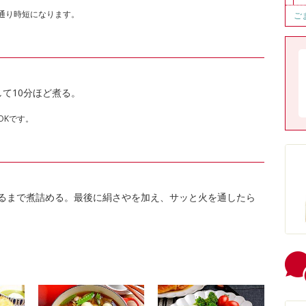
通り時短になります。
ご
て10分ほど煮る。
OKです。
るまで煮詰める。最後に絹さやを加え、サッと火を通したら