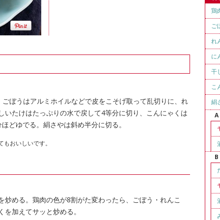
鶏
ご
れ
に
干
こ
。ごぼうはアルミホイルなどで皮をこそげ取って乱切りに、れ
絹
しいたけはたっぷりの水で戻して4等分に切り、こんにゃくは
A
分ほどゆでる。絹さやは斜め半分に切る。
てもおいしいです。
B
を炒める。鶏肉の色が8割がた変わったら、ごぼう・れんこ
くを加えてサッと炒める。