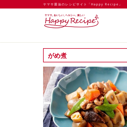
ヤマサ醤油のレシピサイト「Happy Recipe」
がめ煮