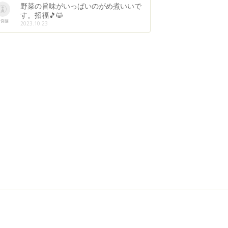
野菜の旨味がいっぱいのがめ煮いいで
す。招福🎵😺
野良猫
2023.10.23