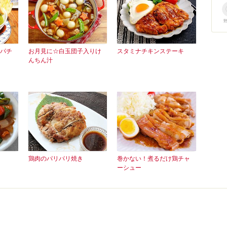
パチ
お月見に☆白玉団子入りけ
スタミナチキンステーキ
んちん汁
鶏肉のパリパリ焼き
巻かない！煮るだけ鶏チャ
ーシュー