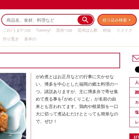
絞り込み検索
これ!うま!!つゆ
Yummy!
昆布つゆ
昆布ぽん酢
時短
リメイク
作り置き
基本の
がめ煮とはお正月などの行事に欠かせな
人
い、博多を中心とした福岡の郷土料理の一
つ。諸説ありますが、主に博多弁で寄せ集
調
めて煮る事を｢がめくりこむ」が名前の由
カ
来とも言われてます。鶏肉や根菜類を一口
塩
大に切って煮込むだけととっても簡単なの
で、ぜひ！
レ
材