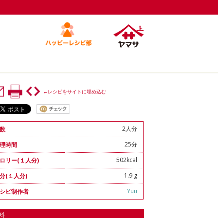
←レシピをサイトに埋め込む
2人分
数
25分
理時間
502kcal
ロリー(１人分)
1.9 g
分(１人分)
Yuu
シピ制作者
料