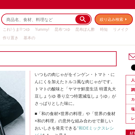
絞り込み検索
これ!うま!!つゆ
Yummy!
昆布つゆ
昆布ぽん酢
時短
リメイク
作り置き
基本の
いつもの肉じゃがをインゲン・トマト・に
人
んにくを加えたトルコ風な肉じゃがです。
トマトの酸味と「ヤマサ鮮度生活 特選丸大
調
豆しょうゆ 香り立つ特選減塩しょうゆ」が
カ
さっぱりとした味に。
塩
■「和の食材×世界の料理」や「世界の食材
レ
×和の料理」の意外な組み合わせで新しい
おいしさを発見できる
"和DEミックスレシ
材