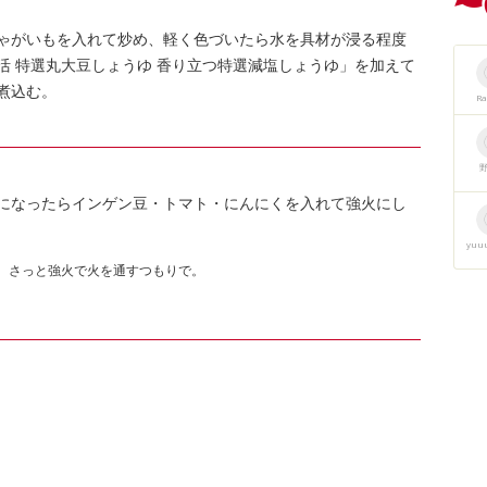
ゃがいもを入れて炒め、軽く色づいたら水を具材が浸る程度
活 特選丸大豆しょうゆ 香り立つ特選減塩しょうゆ」を加えて
煮込む。
R
になったらインゲン豆・トマト・にんにくを入れて強火にし
yuu
、さっと強火で火を通すつもりで。