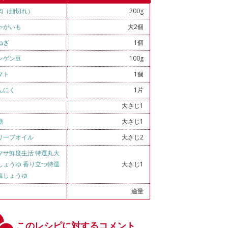
肉（細切れ）
200g
ゃがいも
大2個
ねぎ
1個
ンゲン豆
100g
マト
1個
んにく
1片
大さじ1
糖
大さじ1
リーブオイル
大さじ2
マサ鮮度生活 特選丸大
しょうゆ 香り立つ特選
大さじ1
塩しょうゆ
適量
このレシピに対するコメント