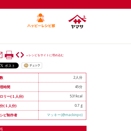
←レシピをサイトに埋め込む
2人分
数
45分
理時間
531kcal
ロリー(１人分)
0.7 g
分(１人分)
マッキー(@mackinpo)
シピ制作者
料