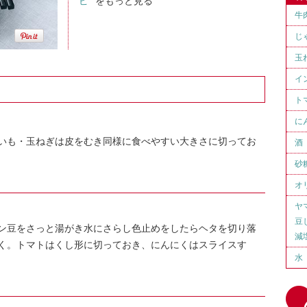
ピ "
をもっと見る
牛
じ
玉
イ
ト
に
いも・玉ねぎは皮をむき同様に食べやすい大きさに切ってお
酒
砂
オ
ヤ
豆
ン豆をさっと湯がき水にさらし色止めをしたらヘタを切り落
減
く。トマトはくし形に切っておき、にんにくはスライスす
水