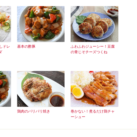
しドレ
基本の酢豚
ふわふわジューシー！豆腐
ダ
の青じそチーズつくね
鶏肉のパリパリ焼き
巻かない！煮るだけ鶏チャ
ーシュー