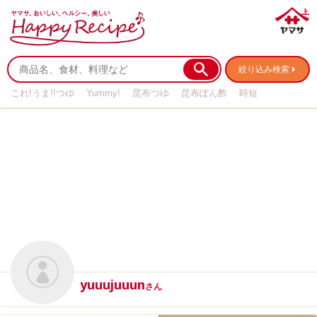
絞り込み検索
これ!うま!!つゆ
Yummy!
昆布つゆ
昆布ぽん酢
時短
リメイク
作り置き
基本の
yuuujuuun
さん