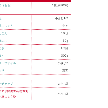
肉（もも）
1枚(約300g)
塩
小さじ1/2
黒こしょう
少々
んこん
100g
けのこ
50g
ねぎ
1/2個
はん
300g
リーブオイル
小さじ2
セリ
適宜
ケチャップ
大さじ3
ヤマサ鮮度生活 特選丸
小さじ2
大豆しょうゆ