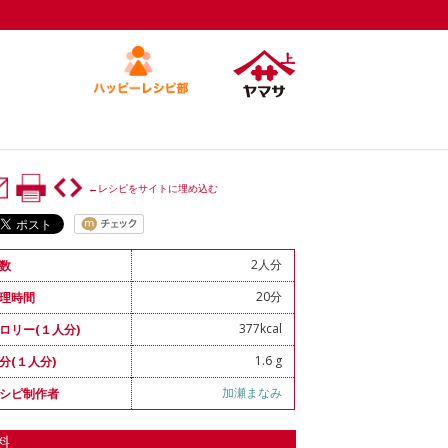
←レシピをサイトに埋め込む
2人分
数
20分
理時間
377kcal
ロリー(１人分)
1.6 g
分(１人分)
加瀬まなみ
シピ制作者
料