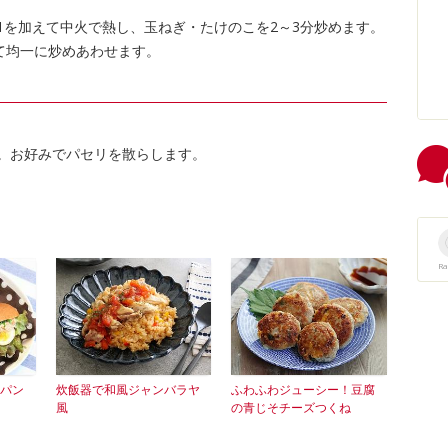
1を加えて中火で熱し、玉ねぎ・たけのこを2～3分炒めます。
て均一に炒めあわせます。
ング。お好みでパセリを散らします。
R
パン
炊飯器で和風ジャンバラヤ
ふわふわジューシー！豆腐
風
の青じそチーズつくね