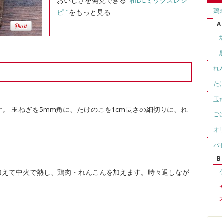
おいしさを発見できる
"和DEミックスレシ
鶏
ピ "
をもっと見る
A
れ
た
玉
。 玉ねぎを5mm角に、たけのこを1cm長さの細切りに、れ
ご
オ
パ
B
加えて中火で熱し、鶏肉・れんこんを加えます。時々返しなが