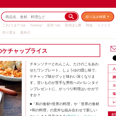
絞り込み検索
これ!うま!!つゆ
Yummy!
昆布つゆ
昆布ぽん酢
時短
リメイク
作り置き
基本の
のケチャップライス
チキンソテーとれんこん、たけのこをあわ
人
せたワンプレート。しょうゆの隠し味で、
ケチャップ味がグッと味わい深くなりま
調
す。甘いものが苦手な男性へのバレンタイ
カ
ンプレゼントに、がっつり料理はいかがで
塩
すか？
レ
■「和の食材×世界の料理」や「世界の食材
×和の料理」の意外な組み合わせで新しい
材