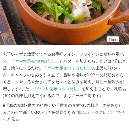
包丁いらず＆放置でできるお手軽メイン。フライパンに材料を重ね
て、
「ヤマサ昆布つゆ白だし」
とバターを加えたら、あとは7分ほど
蒸し焼きにするだけ。
「ヤマサ昆布つゆ白だし」
の上品な味わい
が、キャベツの甘みを引き立て、旨味や塩味がバターの脂肪分から
くるコクやまろやかさにアクセントと深みを与え、味に一層深みが
増します♪また、
「ヤマサ昆布つゆ白だし」
を加えることで、乳製品
独特の風味も抑えてくれるので、まさに一石二鳥です♪
■「和の食材×世界の料理」や「世界の食材×和の料理」の意外な組
み合わせで新しいおいしさを発見できる
"和DEミックスレシピ "
をも
っと見る