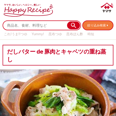
絞り込み検索
これ!うま!!つゆ
Yummy!
昆布つゆ
昆布ぽん酢
時短
リメイク
作り置き
基本の
だしバター de 豚肉とキャベツの重ね蒸
し