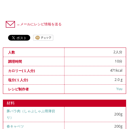
←メールにレシピ情報を送る
2人分
人数
10分
調理時間
471kcal
カロリー(１人分)
2.0 g
塩分(１人分)
Yuu
レシピ制作者
材料
豚バラ肉（しゃぶしゃぶ用薄切
200g
り）
春キャベツ
200g