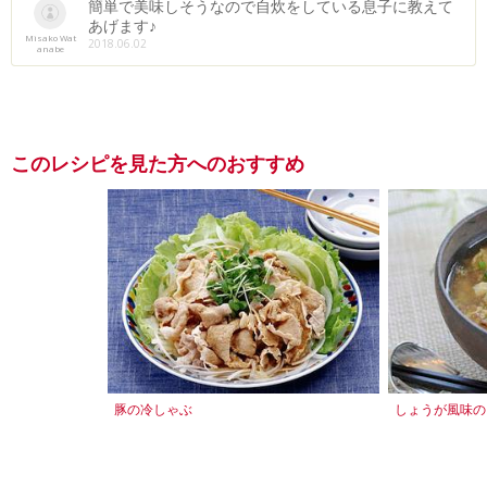
簡単で美味しそうなので自炊をしている息子に教えて
あげます♪
Misako Wat
2018.06.02
anabe
このレシピを見た方へのおすすめ
豚の冷しゃぶ
しょうが風味の