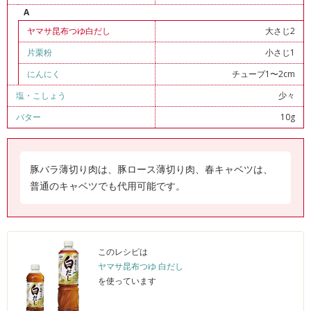
A
ヤマサ昆布つゆ白だし
大さじ2
片栗粉
小さじ1
にんにく
チューブ1〜2cm
塩
・
こしょう
少々
バター
10g
豚バラ薄切り肉は、豚ロース薄切り肉、春キャベツは、
普通のキャベツでも代用可能です。
このレシピは
ヤマサ昆布つゆ 白だし
を使っています