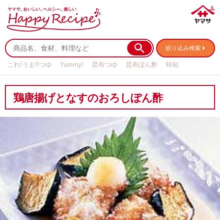
絞り込み検索
これ!うま!!つゆ
Yummy!
昆布つゆ
昆布ぽん酢
時短
リメイク
作り置き
基本の
鶏唐揚げとなすのおろしぽん酢