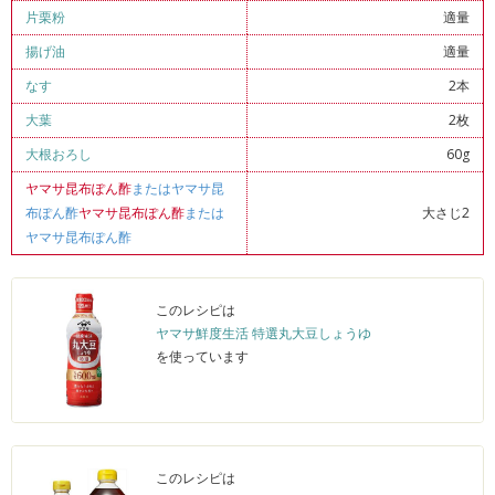
片栗粉
適量
揚げ油
適量
なす
2本
大葉
2枚
大根おろし
60g
ヤマサ昆布ぽん酢
またはヤマサ昆
布ぽん酢
ヤマサ昆布ぽん酢
または
大さじ2
ヤマサ昆布ぽん酢
このレシピは
ヤマサ鮮度生活 特選丸大豆しょうゆ
を使っています
このレシピは