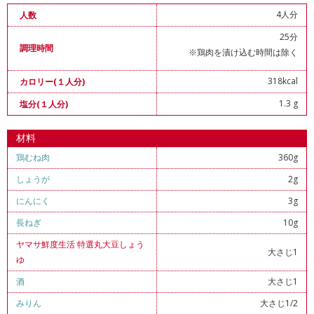
4人分
人数
25分
調理時間
※鶏肉を漬け込む時間は除く
318kcal
カロリー(１人分)
1.3 g
塩分(１人分)
材料
鶏むね肉
360g
しょうが
2g
にんにく
3g
長ねぎ
10g
ヤマサ鮮度生活 特選丸大豆しょう
大さじ1
ゆ
酒
大さじ1
みりん
大さじ1/2