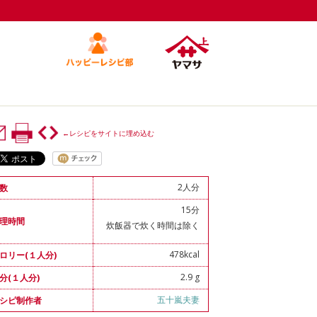
←レシピをサイトに埋め込む
2人分
数
15分
理時間
炊飯器で炊く時間は除く
478kcal
ロリー(１人分)
2.9 g
分(１人分)
五十嵐夫妻
シピ制作者