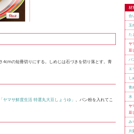
材
合
玉
た
ヤ
豆
パ
さ4cmの短冊切りにする。しめじは石づきを切り落とす。青
エ
し
青
水
「ヤマサ鮮度生活 特選丸大豆しょうゆ」
、パン粉を入れてこ
ヤ
豆
み
片