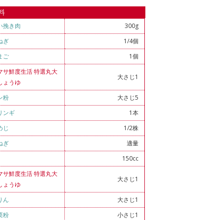
料
い挽き肉
300g
ねぎ
1/4個
まご
1個
マサ鮮度生活 特選丸大
大さじ1
しょうゆ
ン粉
大さじ5
リンギ
1本
めじ
1/2株
ねぎ
適量
150cc
マサ鮮度生活 特選丸大
大さじ1
しょうゆ
りん
大さじ1
栗粉
小さじ1