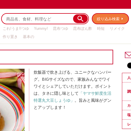
絞り込み検索
これ!うま!!つゆ
Yummy!
昆布つゆ
昆布ぽん酢
時短
リメイク
作り置き
基本の
炊飯器で炊き上げる、ユニークなハンバー
人
グ。BIGサイズなので、家族みんなでワイ
ワイとシェアしていただけます。ポイント
調
は、タネに隠し味として
「ヤマサ鮮度生活
特選丸大豆しょうゆ」
。旨みと風味がグン
カ
とアップします！
塩
レ