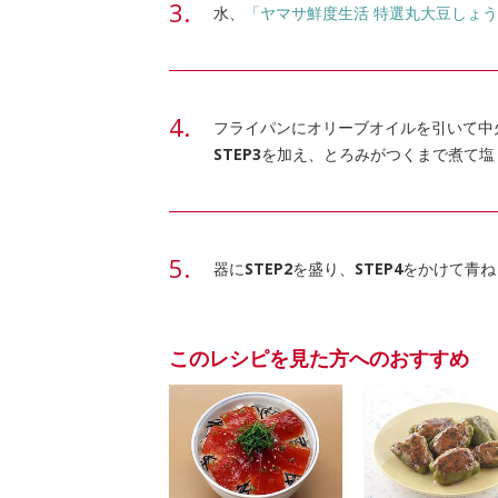
水、
「ヤマサ鮮度生活 特選丸大豆しょ
フライパンにオリーブオイルを引いて中
STEP3
を加え、とろみがつくまで煮て塩
器に
STEP2
を盛り、
STEP4
をかけて青ね
このレシピを見た方へのおすすめ