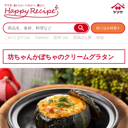
絞り込み検索
これ!うま!!つゆ
Yummy!
昆布つゆ
昆布ぽん酢
時短
リメイク
作り置き
基本の
坊ちゃんかぼちゃのクリームグラタン