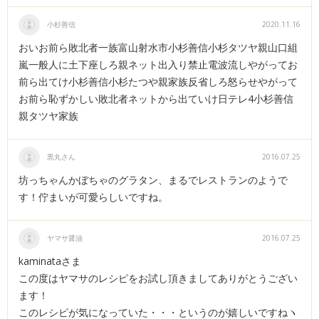
小杉善信
2020.11.16
おいお前ら敗北者一族富山射水市小杉善信小杉タツヤ親山口組
嵐一般人に土下座しろ親ネット出入り禁止電波流しやがってお
前ら出てけ小杉善信小杉たつや親家族反省しろ怒らせやがって
お前ら恥ずかしい敗北者ネットから出ていけ日テレ4小杉善信
親タツヤ家族
黒丸さん
2016.07.25
坊っちゃんかぼちゃのグラタン、まるでレストランのようで
す！佇まいが可愛らしいですね。
ヤマサ醤油
2016.07.25
kaminataさま
この度はヤマサのレシピをお試し頂きましてありがとうござい
ます！
このレシピが気になっていた・・・というのが嬉しいですねヽ