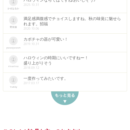
2025.10.31
かぜはるか
満足感満腹感でチョイスしますね。秋の味覚に魅せら
れます。招福
野良猫
2020.10.06
カボチャの器が可愛い！
2019.10.31
yuuujuuun
ハロウィンの時期にいいですねー！
盛り上がりそう
risurisu
2018.09.12
一度作ってみたいです。
2017.03.17
Yukky