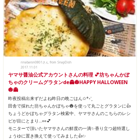
rinabaron0801さん from SnapDish
2017.11.01
ヤマサ醤油公式アカウントさんの料理 💕坊ちゃんかぼ
ちゃのクリームグラタンde👻🎃HAPPY HALLOWEEN
🎃👻
昨夜投稿出来ずだよね昨日の晩ごはん✩*॰¨̮
田舎で採れた坊ちゃんかぼちゃ🎃を使って丸ごとグラタンに👍
ちょうどかぼちゃグラタン検索中、ヤマサさんのこちらのレシ
ピが目にとまり…👀💕
モニターで頂いたヤマサさんの鮮度の一滴✨香り立つ超特選し
ょうゆに置き換えて使ってみました👍✨