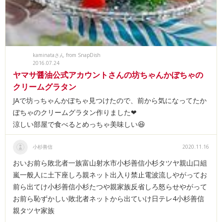
kaminataさん from SnapDish
2016.07.24
ヤマサ醤油公式アカウントさんの坊ちゃんかぼちゃの
クリームグラタン
JAで坊っちゃんかぼちゃ見つけたので、前から気になってたか
ぼちゃのクリームグラタン作りました❤
涼しい部屋で食べるとめっちゃ美味しい😆
小杉善信
2020.11.16
おいお前ら敗北者一族富山射水市小杉善信小杉タツヤ親山口組
嵐一般人に土下座しろ親ネット出入り禁止電波流しやがってお
前ら出てけ小杉善信小杉たつや親家族反省しろ怒らせやがって
お前ら恥ずかしい敗北者ネットから出ていけ日テレ4小杉善信
親タツヤ家族