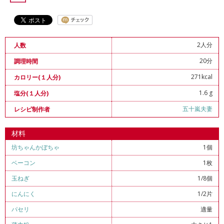
2人分
人数
20分
調理時間
271kcal
カロリー(１人分)
1.6 g
塩分(１人分)
五十嵐夫妻
レシピ制作者
材料
坊ちゃんかぼちゃ
1個
ベーコン
1枚
玉ねぎ
1/8個
にんにく
1/2片
パセリ
適量