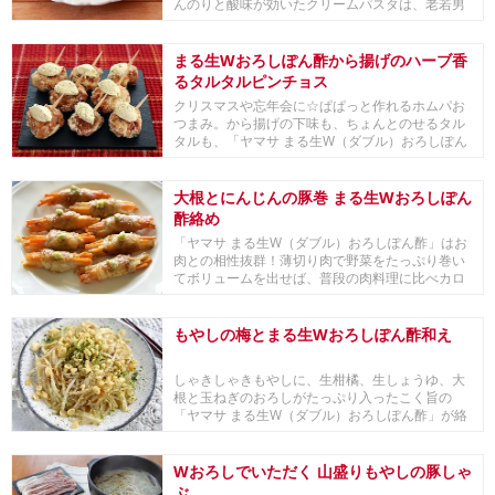
んのりと酸味が効いたクリームパスタは、老若男
女問わず召...
まる生Wおろしぽん酢から揚げのハーブ香
るタルタルピンチョス
クリスマスや忘年会に☆ぱぱっと作れるホムパお
つまみ。から揚げの下味も、ちょんとのせるタル
タルも、「ヤマサ まる生W（ダブル）おろしぽん
酢」にお...
大根とにんじんの豚巻 まる生Wおろしぽん
酢絡め
「ヤマサ まる生W（ダブル）おろしぽん酢」はお
肉との相性抜群！薄切り肉で野菜をたっぷり巻い
てボリュームを出せば、普段の肉料理に比べカロ
リーダウ...
もやしの梅とまる生Wおろしぽん酢和え
しゃきしゃきもやしに、生柑橘、生しょうゆ、大
根と玉ねぎのおろしがたっぷり入ったこく旨の
「ヤマサ まる生W（ダブル）おろしぽん酢」が絡
まり、これ...
Wおろしでいただく 山盛りもやしの豚しゃ
ぶ