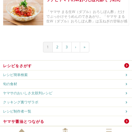
「ヤマサ まる生W（ダブル）おろしぽん酢」だけ
でぶっかけそうめんのできあがり。「ヤマサ まる
生W（ダブル）おろしぽん酢」は玉ねぎの甘味が感
じら...
1
2
3
›
»
レシピをさがす
レシピ簡単検索
旬の食材
ヤマサのおいしさ太鼓判レシピ
クッキング裏ワザラボ
レシピ制作者一覧
ヤマサ醤油とつながる