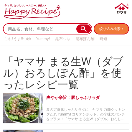
絞り込み検索
これ!うま!!つゆ
Yummy!
昆布つゆ
昆布ぽん酢
時短
リメイク
作り置き
基本の
「ヤマサ まる生W（ダブ
ル）おろしぽん酢」を使
ったレシピ一覧
爽やか辛旨！豚しゃぶサラダ
夏の定番豚しゃぶサラダに「ヤマサ 万能クッキン
グたれ Yummy! コリアンホット」の辛味のパンチ
をプラス！「ヤマサ まる生W（ダブル）おろし...