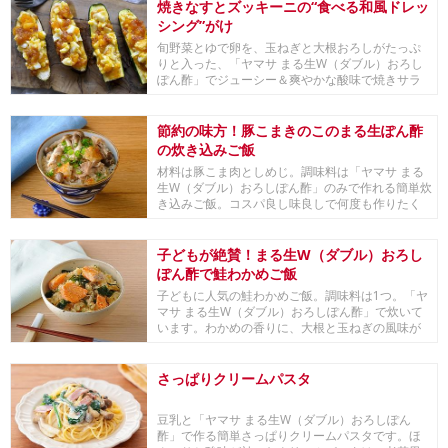
焼きなすとズッキーニの“食べる和風ドレッ
シング”がけ
旬野菜とゆで卵を、玉ねぎと大根おろしがたっぷ
りと入った、「ヤマサ まる生W（ダブル）おろし
ぽん酢」でジューシー＆爽やかな酸味で焼きサラ
ダ感覚に。
節約の味方！豚こまきのこのまる生ぽん酢
の炊き込みご飯
材料は豚こま肉としめじ。調味料は「ヤマサ まる
生W（ダブル）おろしぽん酢」のみで作れる簡単炊
き込みご飯。コスパ良し味良しで何度も作りたく
なる美...
子どもが絶賛！まる生W（ダブル）おろし
ぽん酢で鮭わかめご飯
子どもに人気の鮭わかめご飯。調味料は1つ。「ヤ
マサ まる生W（ダブル）おろしぽん酢」で炊いて
います。わかめの香りに、大根と玉ねぎの風味が
ご飯に...
さっぱりクリームパスタ
豆乳と「ヤマサ まる生W（ダブル）おろしぽん
酢」で作る簡単さっぱりクリームパスタです。ほ