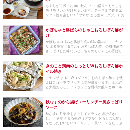
もやしが主役！お肉に包んで、山盛りのもやしを
モリモリいただけちゃいます。テーブルで作るエ
ンタメ性も楽しい♪「ヤマサ まる生W（ダブル）お
ろしぽ...
かぼちゃと豚ばらのじゃこおろしぽん酢が
け
かぼちゃの甘みと豚ばら肉の脂の旨みに、「ヤマ
サ まる生W（ダブル）おろしぽん酢」の柑橘系で
さっぱりした味わいと、ちりめんじゃこの香ばし
さのある...
きのこと鶏肉のしっとりWおろしぽん酢ホ
イル焼き
「ヤマサ まる生W（ダブル）おろしぽん酢」を使
えばこれ一本でリッチに味が決まります。玉ねぎ
と大根おろし、フレッシュな柑橘の酸味とホイル
包み効果...
秋なすのから揚げユーリンチー風さっぱり
ソース
秋なすに片栗粉をまぶしてカラッと揚げ焼きに
し、「ヤマサ まる生W（ダブル）おろしぽん酢」
を使ったおいしいユーリンチー風ソースをたっぷ
りとかけて...