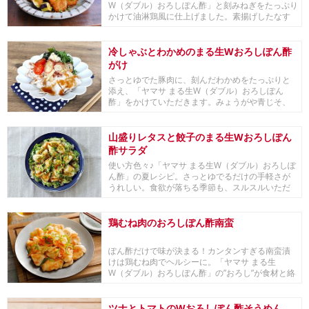
W（ダブル）おろしぽん酢」と刻みねぎをたっぷり
かけて油淋鶏風に仕上げました。素揚げしたなす
も加え食...
冷しゃぶとわかめのまる生Wおろしぽん酢
がけ
さっとゆでた豚肉に、刻んだわかめをたっぷりと
添え、「ヤマサ まる生W（ダブル）おろしぽん
酢」をかけていただきます。みょうがや青じそ、
おろししょ...
山盛りレタスと餃子のまる生Wおろしぽん
酢サラダ
使い方色々♪「ヤマサ まる生W（ダブル）おろしぽ
ん酢」の夏レシピ。さっとゆでるだけの手軽さが
うれしい。食欲が落ちる季節も、スルスルいただ
けます...
鶏むね肉のおろしぽん酢南蛮
ぽん酢だけで味が決まる！カンタンすぎる南蛮漬
けは鶏むね肉でヘルシーに。「ヤマサ まる生
W（ダブル）おろしぽん酢」の”おろし”が食材と絡
み合い、...
ツナとトマトのWおろしぽん酢そうめん