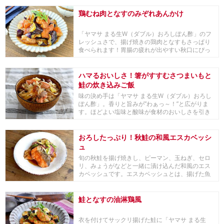
鶏むね肉となすのみぞれあんかけ
「ヤマサ まる生W（ダブル）おろしぽん酢」のフ
レッシュさで、揚げ焼きの鶏肉となすもさっぱり
食べられます！胃腸の疲れが出やすい秋口にぴっ
たりな一...
ハマるおいしさ！箸がすすむさつまいもと
鮭の炊き込みご飯
味の決め手は「ヤマサ まる生W（ダブル）おろし
ぽん酢」。香りと旨みが”わぁっ～！”と広がりま
す。ほどよい塩味と酸味が食材のおいしさを引き
立て、...
おろしたっぷり！秋鮭の和風エスカベッシ
ュ
旬の秋鮭を揚げ焼きし、ピーマン、玉ねぎ、セロ
リ、みょうがなどと一緒に漬け込んだ和風のエス
カベッシュです。エスカベッシュとは、揚げた魚
や肉などを...
鮭となすの油淋鶏風
衣を付けてサックリ揚げた鮭に「ヤマサ まる生